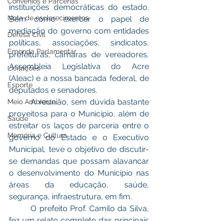
Convênios e Parcerias
instituições democráticas do estado. 
Nota de esclarecimentos
Bem como exercer o papel de 
mediação do governo com entidades 
Defesa Civil
políticas, associações, sindicatos, 
Emenda Parlamentar
prefeituras, câmaras de vereadores, 
Assembleia Legislativa do Acre 
Licitações
(Aleac) e a nossa bancada federal, de 
Esporte
deputados e senadores.
        A reunião, sem dúvida bastante 
Meio Ambiente
proveitosa para o Município, além de 
Saúde
estreitar os laços de parceria entre o 
Memória e Cultura
governo do Estado e o Executivo 
Municipal, teve o objetivo de discutir-
se demandas que possam alavancar 
o desenvolvimento do Município nas 
áreas da educação, saúde, 
segurança, infraestrutura, em fim.
        O prefeito Prof. Camilo da Silva, 
fez um relato completo das principais 