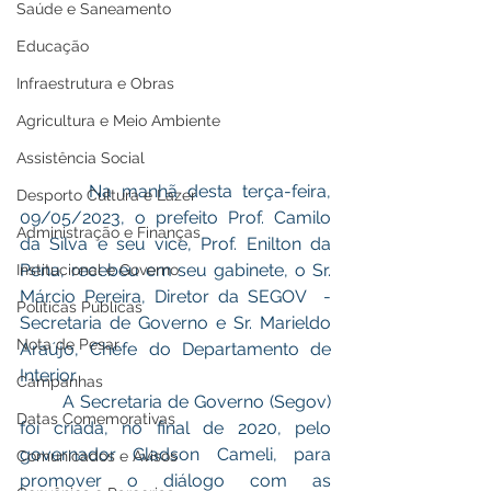
Saúde e Saneamento
Educação
Infraestrutura e Obras
Agricultura e Meio Ambiente
Assistência Social
       Na manhã desta terça-feira, 
Desporto Cultura e Lazer
09/05/2023, o prefeito Prof. Camilo 
Administração e Finanças
da Silva e seu vice, Prof. Enilton da 
Pena, recebeu em seu gabinete, o Sr. 
Institucional e Governo
Márcio Pereira, Diretor da SEGOV  - 
Políticas Públicas
Secretaria de Governo e Sr. Marieldo 
Nota de Pesar
Araújo, Chefe do Departamento de 
Interior.
Campanhas
        A Secretaria de Governo (Segov) 
Datas Comemorativas
foi criada, no final de 2020, pelo 
governador Gladson Cameli, para 
Comunicados e Avisos
promover o diálogo com as 