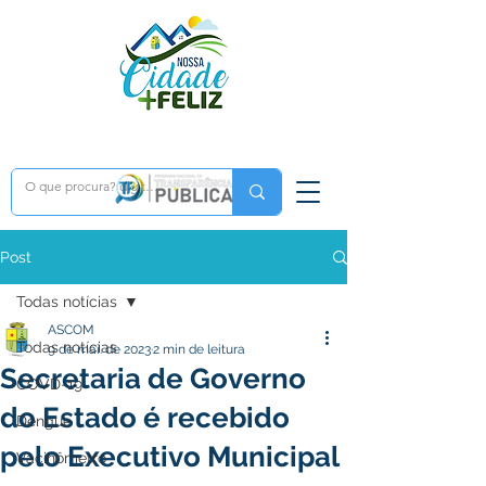
Post
Todas notícias
ASCOM
Todas notícias
9 de mai. de 2023
2 min de leitura
Secretaria de Governo
COVD-19
do Estado é recebido
Dengue
pelo Executivo Municipal
Vacinômetro