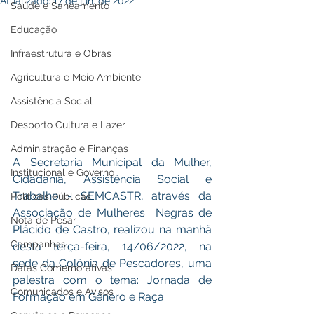
Atualizado:
17 de jun. de 2022
Saúde e Saneamento
Educação
Infraestrutura e Obras
Agricultura e Meio Ambiente
Assistência Social
Desporto Cultura e Lazer
Administração e Finanças
A Secretaria Municipal da Mulher, 
Institucional e Governo
Cidadania, Assistência Social e 
Trabalho - SEMCASTR, através da 
Políticas Públicas
Associação de Mulheres  Negras de 
Nota de Pesar
Plácido de Castro, realizou na manhã 
Campanhas
desta terça-feira, 14/06/2022, na 
sede da Colônia de Pescadores, uma 
Datas Comemorativas
palestra com o tema: Jornada de 
Comunicados e Avisos
Formação em Gênero e Raça.