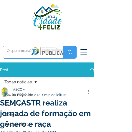
Post
Todas notícias
ASCOM
Todas notícias
14 de jun. de 2022
1 min de leitura
SEMCASTR realiza
COVD-19
jornada de formação em
Dengue
gênero e raça
Vacinômetro