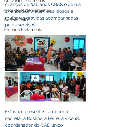
Convênios e Parcerias
crianças de 0a6 anos CRAS e de 6 a 
Nota de esclarecimentos
17 anos SCfV, além dos idosos e 
mulheres grávidas acompanhadas 
Defesa Civil
pelos serviços.
Emenda Parlamentar
Licitações
Esporte
Meio Ambiente
Saúde
Memória e Cultura
Estavam presentes também a 
secretária Rosimara Ferreira vicenzi, 
coordenador do CAD único 