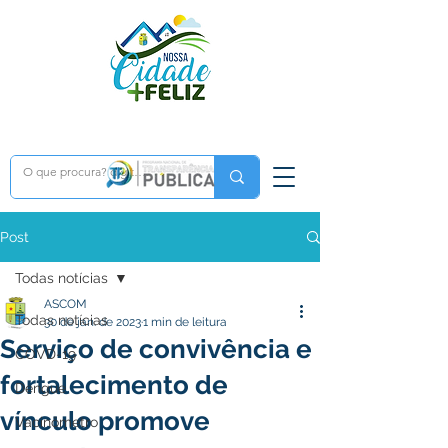
Post
Todas notícias
ASCOM
Todas notícias
30 de jan. de 2023
1 min de leitura
Serviço de convivência e
COVD-19
fortalecimento de
Dengue
vínculo promove
Vacinômetro