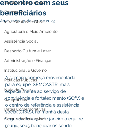
encontro com seus
Saúde e Saneamento
beneficiários
Educação
Atualizado:
31 de jan. de 2023
Infraestrutura e Obras
Agricultura e Meio Ambiente
Assistência Social
Desporto Cultura e Lazer
Administração e Finanças
Institucional e Governo
A semana começa movimentada 
Políticas Públicas
para equipe  SEMCASTR, mais 
Nota de Pesar
especialmente ao serviço de 
convivência e fortalecimento (SCfV) e 
Campanhas
o centro de referência e assistência 
Datas Comemorativas
social (CRAS), na manhã desta 
segunda-feira 30 de janeiro a equipe 
Comunicados e Avisos
reuniu seus beneficiários sendo 