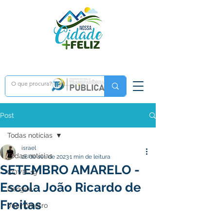
Post
Todas notícias
israel
Todas notícias
28 de set. de 2023
1 min de leitura
SETEMBRO AMARELO -
COVD-19
Escola João Ricardo de
Dengue
Freitas
Vacinômetro