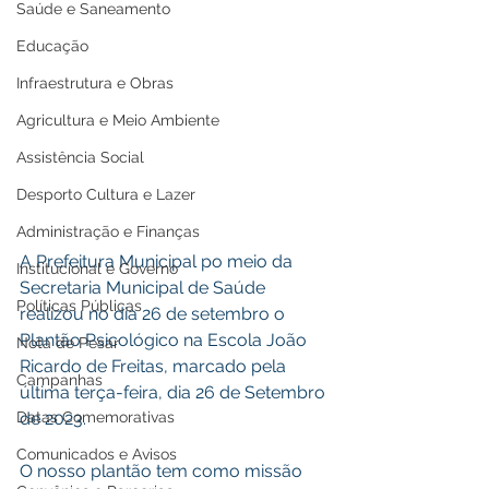
Saúde e Saneamento
Educação
Infraestrutura e Obras
Agricultura e Meio Ambiente
Assistência Social
Desporto Cultura e Lazer
Administração e Finanças
A Prefeitura Municipal po meio da 
Institucional e Governo
Secretaria Municipal de Saúde 
Políticas Públicas
realizou no dia 26 de setembro o 
Plantão Psicológico na Escola João 
Nota de Pesar
Ricardo de Freitas, marcado pela 
Campanhas
última terça-feira, dia 26 de Setembro 
Datas Comemorativas
de 2023. 
Comunicados e Avisos
O nosso plantão tem como missão 