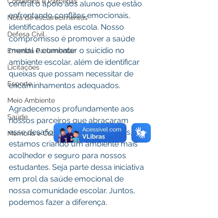
Convênios e Parcerias
central o apoio aos alunos que estão 
enfrentando conflitos emocionais, 
Nota de esclarecimentos
identificados pela escola. Nosso 
Defesa Civil
compromisso é promover a saúde 
mental e combater o suicídio no 
Emenda Parlamentar
ambiente escolar, além de identificar 
Licitações
queixas que possam necessitar de 
Esporte
encaminhamentos adequados.
Meio Ambiente
Agradecemos profundamente aos 
Saúde
nossos parceiros que abraçaram 
esse desafio conosco, pois juntos, 
Memória e Cultura
estamos criando um ambiente mais 
acolhedor e seguro para nossos 
estudantes. Seja parte dessa iniciativa 
em prol da saúde emocional de 
nossa comunidade escolar. Juntos, 
podemos fazer a diferença.