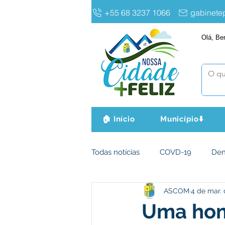
+55 68 3237 1066
gabinet
Olá, Be
🏠 Início
Município⬇️
Todas notícias
COVD-19
De
ASCOM
4 de mar. 
Infraestrutura e Obras
Agri
Uma hom