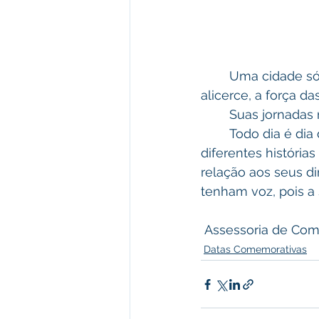
	Uma cidade só tem expectativa de futuro quando se acredita em seu principal 
alicerce, a força da
	Suas jornadas
	Todo dia é dia de celebrar essa data tão importante, uma data que simboliza 
diferentes história
relação aos seus d
tenham voz, pois a 
 Assessoria de Co
Datas Comemorativas