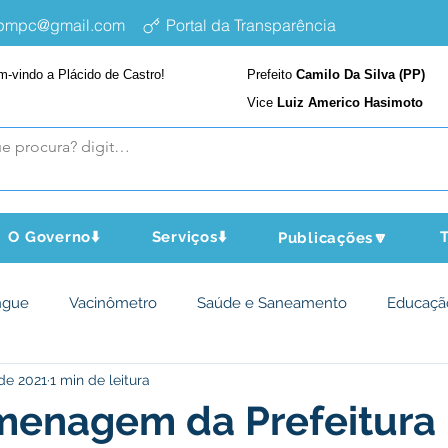
epmpc@gmail.com
Portal da Transparência
m-vindo a Plácido de Castro!
Prefeito
Camilo Da Silva (PP)
Vice
Luiz Americo Hasimoto
O Governo⬇️
Serviços⬇️
T
Publicações🔽
ngue
Vacinômetro
Saúde e Saneamento
Educaçã
de 2021
1 min de leitura
cultura e Meio Ambiente
Assistência Social
Desporto Cu
enagem da Prefeitura