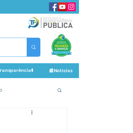
ransparência⬇️
📰Notícias
o
ltura e Lazer