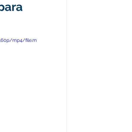
para
Campanhas
arecimentos
/360p/mp4/file.m
úde