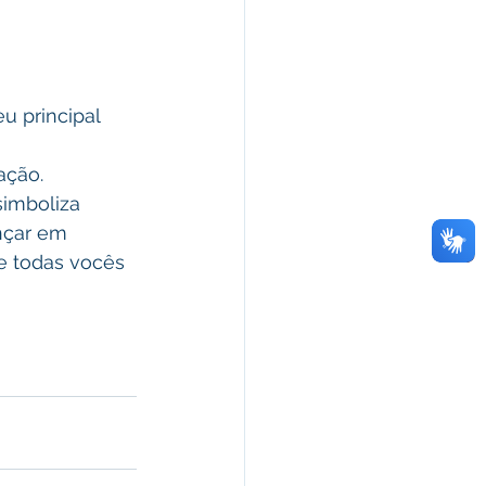
ação. 
nçar em 
e todas vocês 