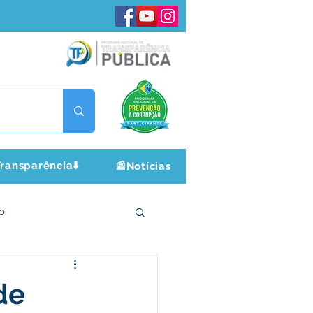
ransparência⬇️
📰Notícias
o
ltura e Lazer
de