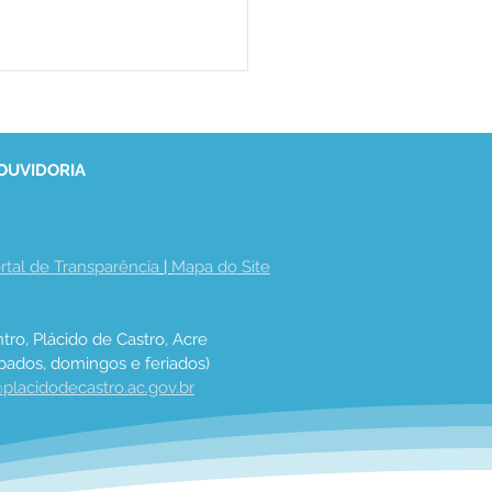
 OUVIDORIA
rtal de Transparência
 | 
Mapa do Site
nômetro, atualizado
4 de agosto de 2021
tro, Plácido de Castro, Acre
bados, domingos e feriados)
placidodecastro.ac.gov.br