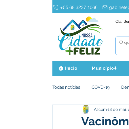
+55 68 3237 1066
gabinet
Olá, Be
🏠 Início
Município⬇️
Todas notícias
COVD-19
De
Ascom
18 de mai. 
Infraestrutura e Obras
Agri
Vacinôme