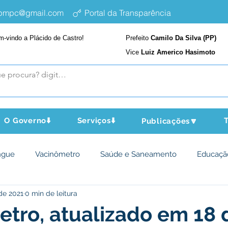
epmpc@gmail.com
Portal da Transparência
m-vindo a Plácido de Castro!
Prefeito
Camilo Da Silva (PP)
Vice
Luiz Americo Hasimoto
O Governo⬇️
Serviços⬇️
T
Publicações🔽
ngue
Vacinômetro
Saúde e Saneamento
Educaçã
de 2021
0 min de leitura
cultura e Meio Ambiente
Assistência Social
Desporto Cu
tro, atualizado em 18 