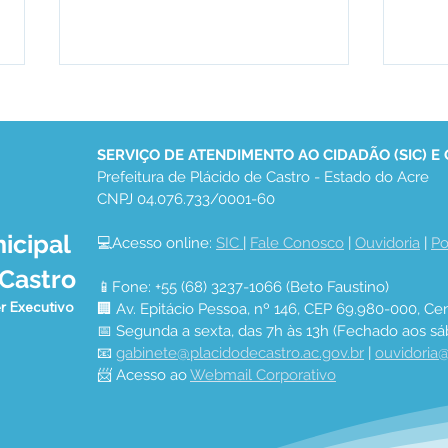
SERVIÇO DE ATENDIMENTO AO CIDADÃO (SIC) E
Prefeitura de Plácido de Castro - Estado do Acre
CNPJ 04.076.733/0001-60
icipal
💻Acesso online: 
SIC 
| 
Fale Conosco
 | 
Ouvidoria
 | 
Po
Secretaria Municipal de
Vaci
 Castro
Saúde promove carvaval da
em 2
📱Fone: +55 (68) 3237-1066 (Beto Faustino)
vacinação
r Executivo
🏢 Av. Epitácio Pessoa, nº 146, CEP 69.980-000, Cen
📅 Segunda a sexta, das 7h às 13h (Fechado aos sá
📧 
gabinete@placidodecastro.ac.gov.br
 | 
ouvidoria@
📨 Acesso ao 
Webmail Corporativo