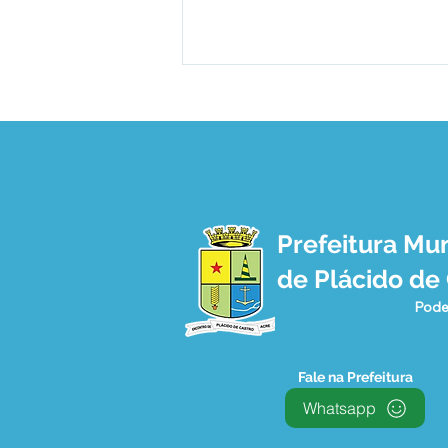
Prefeitura Mun
Prefeitura e FUNASA
de Plácido de
recebem aquipe de
vacinação
Pode
Fale na Prefeitura
Whatsapp