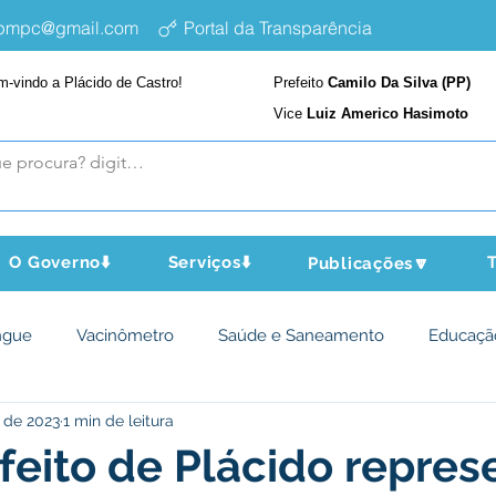
epmpc@gmail.com
Portal da Transparência
m-vindo a Plácido de Castro!
Prefeito
Camilo Da Silva (PP)
Vice
Luiz Americo Hasimoto
O Governo⬇️
Serviços⬇️
T
Publicações🔽
ngue
Vacinômetro
Saúde e Saneamento
Educaçã
 de 2023
1 min de leitura
cultura e Meio Ambiente
Assistência Social
Desporto Cu
feito de Plácido repres