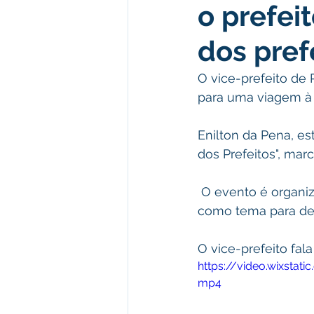
o prefei
Administração e Finanças
I
dos pref
Datas Comemorativas
Comu
O vice-prefeito de P
para uma viagem à ca
Defesa Civil
Emenda Parla
Enilton da Pena, es
dos Prefeitos", mar
Memória e Cultura
 O evento é organizado pela CNM - Confederação Nacional dos Municípios, trará 
como tema para deba
O vice-prefeito fala
https://video.wixsta
mp4