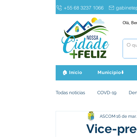
+55 68 3237 1066
gabinet
Olá, Be
🏠 Início
Município⬇️
Todas notícias
COVD-19
De
ASCOM
16 de mar.
Infraestrutura e Obras
Agri
Vice-pre