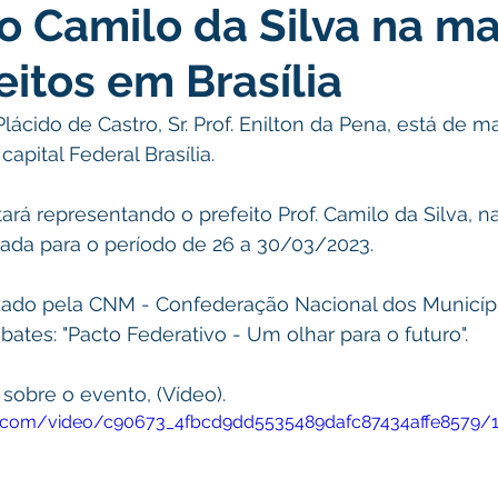
to Camilo da Silva na m
nstitucional e Governo
Políticas Públicas
Nota de Pesar
eitos em Brasília
nicados e Avisos
Convênios e Parcerias
Nota de escl
lácido de Castro, Sr. Prof. Enilton da Pena, está de m
pital Federal Brasília. 
mentar
Licitações
Esporte
Meio Ambiente
Sa
tará representando o prefeito Prof. Camilo da Silva, n
cada para o período de 26 a 30/03/2023.
tes: "Pacto Federativo - Um olhar para o futuro".
 sobre o evento, (Vídeo).
tic.com/video/c90673_4fbcd9dd5535489dafc87434affe8579/