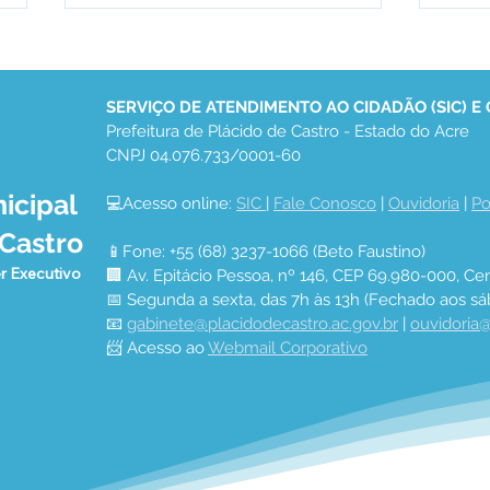
SERVIÇO DE ATENDIMENTO AO CIDADÃO (SIC) E
Prefeitura de Plácido de Castro - Estado do Acre
CNPJ 04.076.733/0001-60
icipal
💻Acesso online: 
SIC 
| 
Fale Conosco
 | 
Ouvidoria
 | 
Po
Prefeitura de Plácido de
PAR
 Castro
Castro realiza Conferência
ENT
📱Fone: +55 (68) 3237-1066 (Beto Faustino)
Municipal de Saúde e
GAR
r Executivo
🏢 Av. Epitácio Pessoa, nº 146, CEP 69.980-000, Cen
reforça compromisso com
SOB
📅 Segunda a sexta, das 7h às 13h (Fechado aos sá
a população
📧 
gabinete@placidodecastro.ac.gov.br
 | 
ouvidoria@
📨 Acesso ao 
Webmail Corporativo