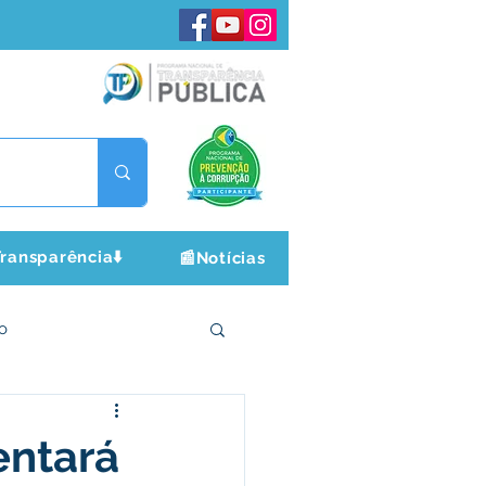
ransparência⬇️
📰Notícias
o
ltura e Lazer
entará