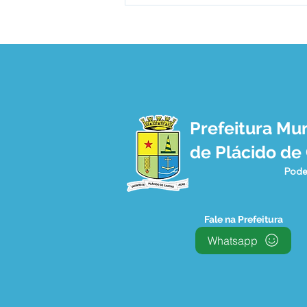
Prefeitura Mun
PREFEITURA E SEBRAE SE
de Plácido de
REÚNEM E DISCUTEM
PROGRAMA CIDADE
Pode
EMPREENDEDORA
Fale na Prefeitura
Whatsapp