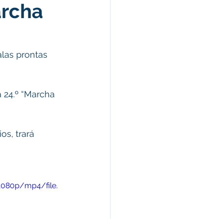
archa
Campanhas
arecimentos
alas prontas 
úde
a 24.º “Marcha 
1080p/mp4/file.