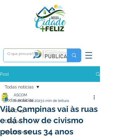
Post
Todas notícias
ASCOM
Todas notícias
6 de set. de 2023
1 min de leitura
Vila Campinas vai às ruas
COVD-19
e dá show de civismo
Dengue
pelos seus 34 anos
Vacinômetro