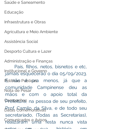
Saúde e Saneamento
Educação
Infraestrutura e Obras
Agricultura e Meio Ambiente
Assistência Social
Desporto Cultura e Lazer
Administração e Finanças
     País, filhos, netos, bisnetos e etc, 
Institucional e Governo
jamais esquecerão o dia 05/09/2023. 
E não é pra menos, já que a 
Políticas Públicas
comunidade Campinense deu as 
Nota de Pesar
mãos e com o apoio total da 
Campanhas
Prefeitura, na pessoa de seu prefeito, 
Prof. Camilo da Silva, e de todo seu 
Datas Comemorativas
secretariado, (Todas as Secretarias), 
Comunicados e Avisos
realizaram uma festa nunca vista 
antes em sua história em 