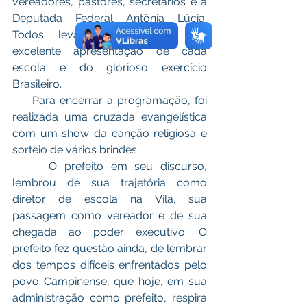
vereadores, pastores, secretários e a 
Deputada Federal Antônia Lúcia. 
Todos levados ao delírio pela 
excelente apresentação de cada 
escola e do glorioso exercício 
Brasileiro.
     Para encerrar a programação, foi 
realizada uma cruzada evangelística 
com um show da canção religiosa e 
sorteio de vários brindes.
     O prefeito em seu discurso, 
lembrou de sua trajetória como 
diretor de escola na Vila, sua 
passagem como vereador e de sua 
chegada ao poder executivo. O 
prefeito fez questão ainda, de lembrar 
dos tempos difíceis enfrentados pelo 
povo Campinense, que hoje, em sua 
administração como prefeito, respira 