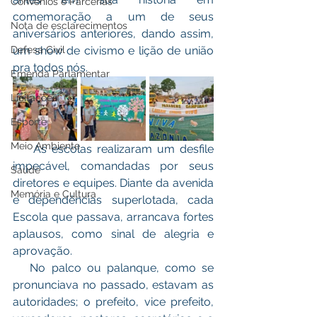
Convênios e Parcerias
comemoração a um de seus 
Nota de esclarecimentos
aniversários anteriores, dando assim, 
Defesa Civil
um show de civismo e lição de união 
pra todos nós. 
Emenda Parlamentar
Licitações
Esporte
Meio Ambiente
    As escolas realizaram um desfile 
impecável, comandadas por seus 
Saúde
diretores e equipes. Diante da avenida 
Memória e Cultura
e dependências superlotada, cada 
Escola que passava, arrancava fortes 
aplausos, como sinal de alegria e 
aprovação. 
   No palco ou palanque, como se 
pronunciava no passado, estavam as 
autoridades; o prefeito, vice prefeito, 