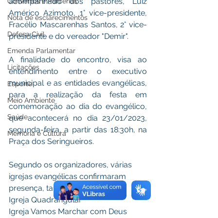
acompanhado dos pastores, Luiz 
Convênios e Parcerias
Américo Azimoto, 1° vice-presidente, 
Nota de esclarecimentos
Fracélio Mascarenhas Santos, 2° vice-
Defesa Civil
presidente e do vereador "Demir".
Emenda Parlamentar
A finalidade do encontro, visa ao 
Licitações
entendimento entre o executivo 
municipal e as entidades evangélicas, 
Esporte
para a realização da festa em 
Meio Ambiente
comemoração ao dia do evangélico, 
Saúde
que acontecerá no dia 23/01/2023, 
segunda-feira, a partir das 18:30h, na 
Memória e Cultura
Praça dos Seringueiros. 
Segundo os organizadores, várias 
igrejas evangélicas confirmaram 
presença, tais como:
Igreja Quadrangular
Igreja Vamos Marchar com Deus