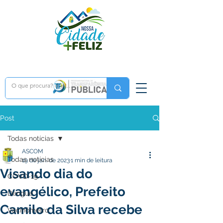
Post
Todas notícias
ASCOM
Todas notícias
19 de jan. de 2023
1 min de leitura
Visando dia do
COVD-19
evangélico, Prefeito
Dengue
Camilo da Silva recebe
Vacinômetro