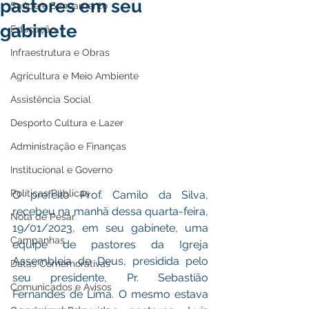
pastores em seu
Saúde e Saneamento
gabinete
Educação
Infraestrutura e Obras
Agricultura e Meio Ambiente
Assistência Social
Desporto Cultura e Lazer
Administração e Finanças
Institucional e Governo
Políticas Públicas
O prefeito Prof. Camilo da Silva, 
recebeu na manhã dessa quarta-feira, 
Nota de Pesar
19/01/2023, em seu gabinete, uma 
Campanhas
equipe de pastores da Igreja 
Assembleia de Deus, presidida pelo 
Datas Comemorativas
seu presidente, Pr. Sebastião 
Comunicados e Avisos
Fernandes de Lima. O mesmo estava 