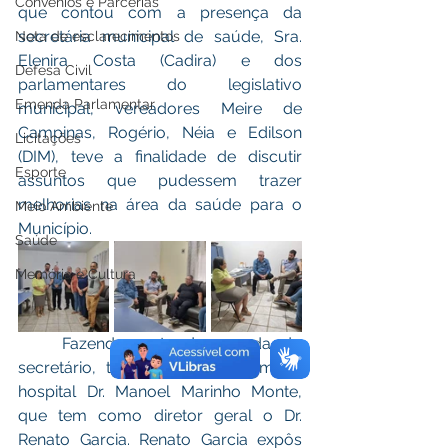
Convênios e Parcerias
que contou com a presença da 
secretária municipal de saúde, Sra. 
Nota de esclarecimentos
Elenira Costa (Cadira) e dos 
Defesa Civil
parlamentares do legislativo 
Emenda Parlamentar
municipal, vereadores Meire de 
Campinas, Rogério, Néia e Edilson 
Licitações
(DIM), teve a finalidade de discutir 
Esporte
assuntos que pudessem trazer 
melhorias na área da saúde para o 
Meio Ambiente
Município. 
Saúde
Memória e Cultura
    Fazendo parte da agenda do 
secretário, todos se deslocaram ao 
hospital Dr. Manoel Marinho Monte, 
que tem como diretor geral o Dr. 
Renato Garcia. Renato Garcia expôs 