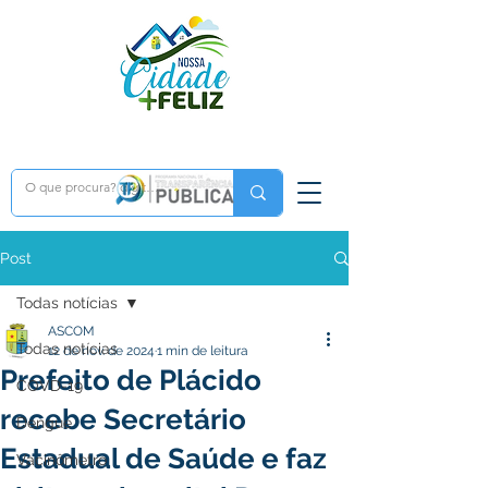
Post
Todas notícias
ASCOM
Todas notícias
12 de nov. de 2024
1 min de leitura
Prefeito de Plácido
COVD-19
recebe Secretário
Dengue
Estadual de Saúde e faz
Vacinômetro