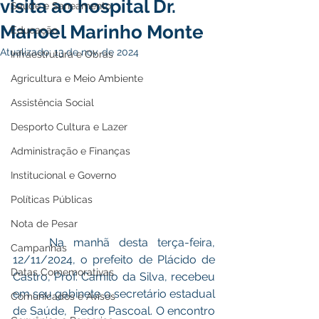
visita ao hospital Dr.
Saúde e Saneamento
Manoel Marinho Monte
Educação
Atualizado:
13 de nov. de 2024
Infraestrutura e Obras
Agricultura e Meio Ambiente
Assistência Social
Desporto Cultura e Lazer
Administração e Finanças
Institucional e Governo
Políticas Públicas
Nota de Pesar
    Na manhã desta terça-feira, 
Campanhas
12/11/2024, o prefeito de Plácido de 
Datas Comemorativas
Castro, Prof. Camilo da Silva, recebeu 
em seu gabinete o secretário estadual 
Comunicados e Avisos
de Saúde,  Pedro Pascoal. O encontro 