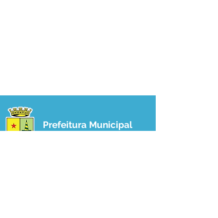
Prefeitura Municipal
de Plácido de Castro
Poder Executivo
SERVIÇO DE ATENDIMENTO AO 
CIDADÃO (SIC) E OUVIDORIA
Prefeitura de Plácido de Castro - Estado 
do Acre
CNPJ 04.076.733/0001-60