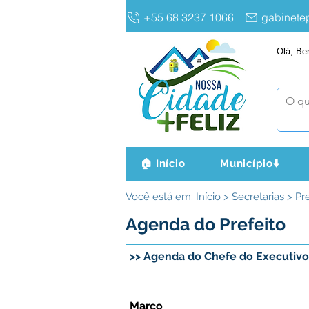
+55 68 3237 1066
gabinet
Olá, Be
🏠 Início
Município⬇️
Você está em: Início > Secretarias > P
Agenda do Prefeito
>> Agenda do Chefe do Executivo
Março