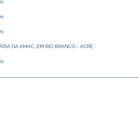
ês
ês
ês
ÁRIA DA AMAC, EM RIO BRANCO - ACRE.
ês