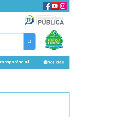
ransparência⬇️
📰Notícias