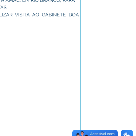
A À AMAC, EM RIO BRANCO, PARA 
AS.
LIZAR VISITA AO GABINETE DOA 