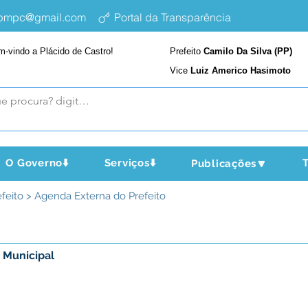
epmpc@gmail.com
Portal da Transparência
m-vindo a Plácido de Castro!
Prefeito
Camilo Da Silva (PP)
Vice
Luiz Americo Hasimoto
O Governo⬇️
Serviços⬇️
T
Publicações🔽
refeito > Agenda Externa do Prefeito
 Municipal