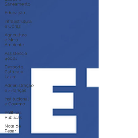
Saneamento
Educação
Infraestrutura
e Obras
Agricultura
e Meio
Ambiente
Assistência
Social
Desporto
Cultura e
Lazer
Administração
e Finanças
Institucional
e Governo
Políticas
Públicas
Nota de
Pesar