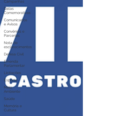
Campanhas
Datas
Comemorativas
Comunicados
e Avisos
Convênios e
Parcerias
Nota de
esclarecimentos
Defesa Civil
Emenda
Parlamentar
Licitações
Esporte
Meio
Ambiente
Saúde
Memória e
Cultura