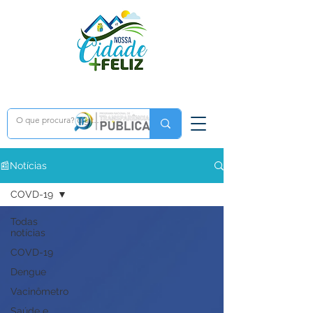
📰Notícias
COVD-19
Todas
notícias
COVD-19
Dengue
Vacinômetro
Saúde e