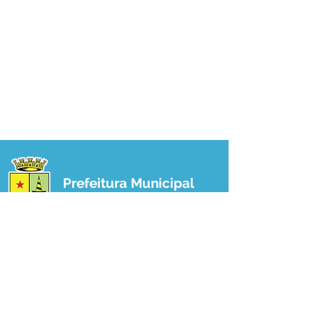
Prefeitura Municipal
de Plácido de Castro
Poder Executivo
SERVIÇO DE ATENDIMENTO AO 
CIDADÃO (SIC) E OUVIDORIA
Prefeitura de Plácido de Castro - Estado 
do Acre
CNPJ 04.076.733/0001-60