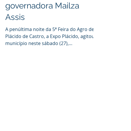
nacional e presença da
governadora Mailza
Assis
A penúltima noite da 5ª Feira do Agro de
Plácido de Castro, a Expo Plácido, agitou o
município neste sábado (27),
consolidando-se como um dos momentos
de maior movimentação de todo o
evento. O público que compareceu em
massa pôde acompanhar uma mistura
perfeita de esporte, grandes negócios,
entretenimento e articulação política. A
programação foi marcada por um mega
show pirotécnico que coloriu o céu da
arena, seguido pelo esperado show
nacional da dupla sertaneja João Lucas