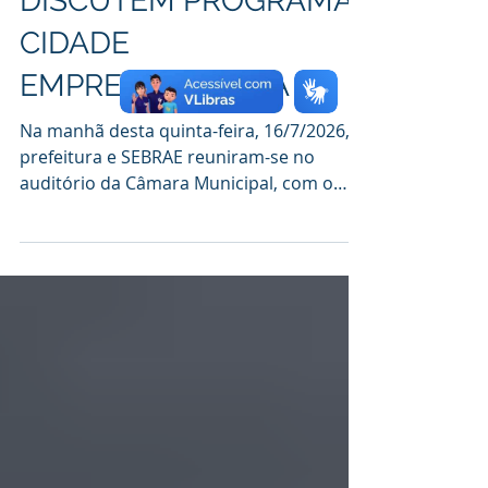
DISCUTEM PROGRAMA
CIDADE
EMPREENDEDORA
Na manhã desta quinta-feira, 16/7/2026,
prefeitura e SEBRAE reuniram-se no
auditório da Câmara Municipal, com o
objetivo de aprimorar o programa
CIDADE EMPREENDEDORA no município,
que trabalha com vários eixos, dentre
eles, e que foi o apresentado, a SALA DO
EMPREEDEDOR, que é a da Prefeitura e
que já atua no atendimento de micros e
pequenos empresários levando-os a uma
aproximação da iniciativa privada ao
poder público. A sala tem também como
objetivo, aproximar outra