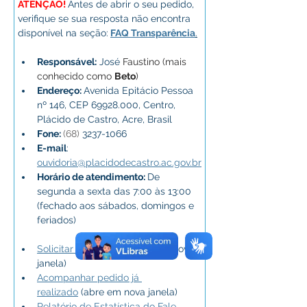
ATENÇÃO! 
Antes de abrir o seu pedido, 
verifique se sua resposta não encontra 
disponível na seção:
FAQ Transparência
.
Responsável:
 José 
Faustino (mais 
conhecido como 
Beto
)
Endereço: 
Avenida Epitácio Pessoa 
nº 146, CEP 69928.000, Centro, 
Plácido de Castro, Acre, Brasil
Fone: 
(68) 
3237-1066
E-mail
: 
ouvidoria@placidodecastro.ac.gov.br
Horário de atendimento: 
De 
segunda a sexta das 7:00 às 13:00 
(fechado aos sábados, domingos e 
feriados)
Solicitar informação
 (abre em nova 
janela)
Acompanhar pedido já 
realizado
 (abre em nova janela)
Relatório de Estatística do Fale 