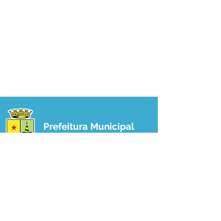
Prefeitura Municipal
de Plácido de Castro
Poder Executivo
SERVIÇO DE ATENDIMENTO AO 
CIDADÃO (SIC) E OUVIDORIA
Prefeitura de Plácido de Castro - Estado 
do Acre
CNPJ 04.076.733/0001-60