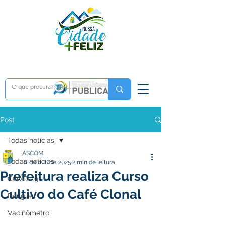
Post
Todas notícias
ASCOM
Todas notícias
21 de out. de 2025
2 min de leitura
Prefeitura realiza Curso
COVD-19
Cultivo do Café Clonal
Dengue
Vacinômetro