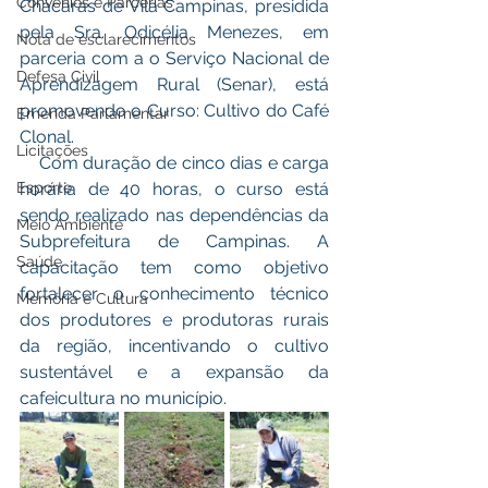
Convênios e Parcerias
Chácaras de Vila Campinas, presidida 
pela Sra. Odicélia Menezes, em 
Nota de esclarecimentos
parceria com a o Serviço Nacional de 
Defesa Civil
Aprendizagem Rural (Senar), está 
promovendo o Curso: Cultivo do Café 
Emenda Parlamentar
Clonal.
Licitações
    Com duração de cinco dias e carga 
Esporte
horária de 40 horas, o curso está 
sendo realizado nas dependências da 
Meio Ambiente
Subprefeitura de Campinas. A 
Saúde
capacitação tem como objetivo 
fortalecer o conhecimento técnico 
Memória e Cultura
dos produtores e produtoras rurais 
da região, incentivando o cultivo 
sustentável e a expansão da 
cafeicultura no município.