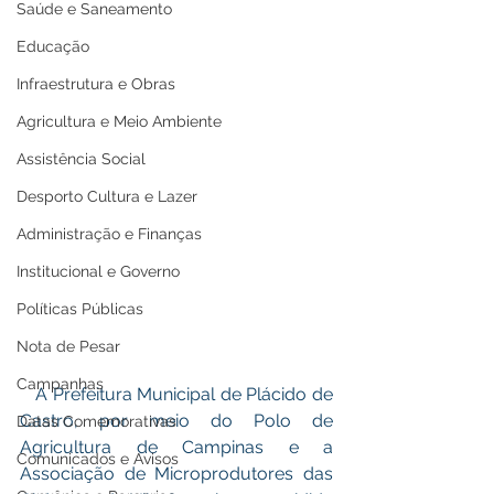
Saúde e Saneamento
Educação
Infraestrutura e Obras
Agricultura e Meio Ambiente
Assistência Social
Desporto Cultura e Lazer
Administração e Finanças
Institucional e Governo
Políticas Públicas
Nota de Pesar
Campanhas
   A Prefeitura Municipal de Plácido de 
Castro, por meio do Polo de 
Datas Comemorativas
Agricultura de Campinas e a 
Comunicados e Avisos
Associação de Microprodutores das 