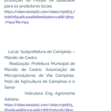
produção de mudas de qualidade 
para os produtores locais.
https://video.wixstatic.com/video/c90673_f
bd2f064146c411e8a61ed14deccc468/360p
/mp4/file.mp4
   Local: Subprefeitura de Campinas – 
Plácido de Castro
   Realização: Prefeitura Municipal de 
Plácido de Castro, Associação de 
Microprodutores de Vila Campinas, 
Polo da Agricultura de Campinas e o 
Senar
           Instrutora: Eng. Agrônoma 
Adriana
https://video.wixstatic.com/video/c90673_
6f5e6549683c43c496173f6f2f25b016/360p