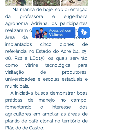
     Na manhã de hoje, sob orientação 
da professora e engenheira 
agrônoma Adriana, os participantes 
realizaram o plantio de café clonal na 
área da Subprefeitura. Foram 
implantados cinco clones de 
referência no Estado do Acre (14, 25, 
08, R22 e LB015), os quais servirão 
como vitrine tecnológica para 
visitação de produtores, 
universidades e escolas estaduais e 
municipais.
   A iniciativa busca demonstrar boas 
práticas de manejo no campo, 
fomentando o interesse dos 
agricultores em ampliar as áreas de 
plantio de café clonal no território de 
Plácido de Castro.