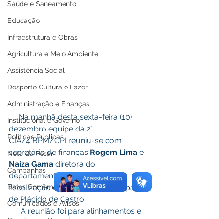
Saúde e Saneamento
Educação
Infraestrutura e Obras
Agricultura e Meio Ambiente
Assistência Social
Desporto Cultura e Lazer
Administração e Finanças
     Na manhã desta sexta-feira (10) 
Institucional e Governo
dezembro equipe da 2° 
Políticas Públicas
CIA/4°BPM/CPI reuniu-se com 
secretário de finanças 
Rogem Lima
 e 
Nota de Pesar
Naiza Gama
 diretora do 
Campanhas
departamento de tributação e 
Datas Comemorativas
fiscalização da prefeitura municipal 
de Plácido de Castro.
Comunicados e Avisos
      A reunião foi para alinhamentos e 