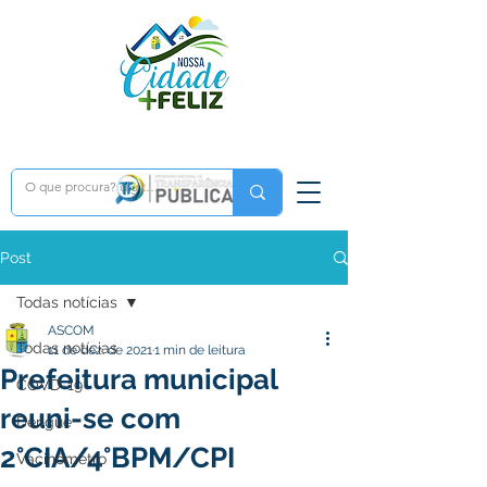
Post
Todas notícias
ASCOM
Todas notícias
11 de dez. de 2021
1 min de leitura
Prefeitura municipal
COVD-19
reuni-se com
Dengue
2°CIA/4°BPM/CPI
Vacinômetro