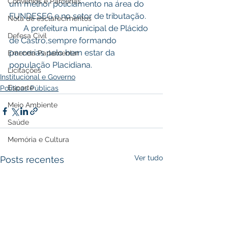
Convênios e Parcerias
um melhor policiamento na área do 
FUNDESEG e no setor de tributação.
Nota de esclarecimentos
       A prefeitura municipal de Plácido 
Defesa Civil
de Castro,sempre formando 
parcerias pelo bem estar da 
Emenda Parlamentar
população Placidiana.
Licitações
Institucional e Governo
Esporte
Políticas Públicas
Meio Ambiente
Saúde
Memória e Cultura
Ver tudo
Posts recentes