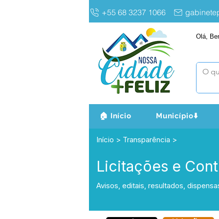
+55 68 3237 1066
gabinet
Olá, Be
🏠 Início
Município⬇️
Início > Transparência >
Licitações e Cont
Avisos, editais, resultados, dispensa