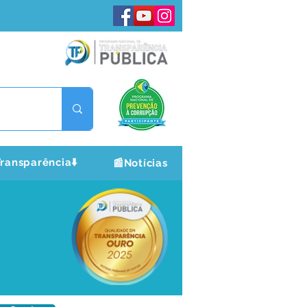
ransparência⬇️
📰Notícias