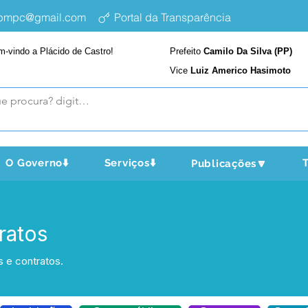
epmpc@gmail.com
Portal da Transparência
m-vindo a Plácido de Castro!
Prefeito
Camilo Da Silva (PP)
Vice
Luiz Americo Hasimoto
O Governo⬇️
Serviços⬇️
T
Publicações🔽
ratos
s e contratos.