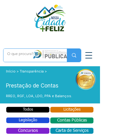
Início > Transparência >
Prestação de Contas
RREO, RGF, LOA, LDO, PPA e Balanços.
Todos
Licitações
Legislação
Contas Públicas
Concursos
Carta de Serviços