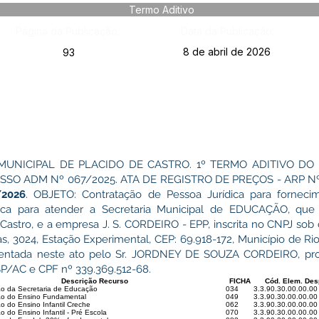
Termo Aditivo
Página da Publicação:
Data da Publicação:
8 de abril de 2026
93
MUNICIPAL DE PLACIDO DE CASTRO. 1º TERMO ADITIVO DO
SSO ADM Nº 067/2025. ATA DE REGISTRO DE PREÇOS - ARP Nº
/2026
. OBJETO: Contratação de Pessoa Jurídica para forneci
ática para atender a Secretaria Municipal de EDUCAÇÃO, que
 Castro, e a empresa J. S. CORDEIRO - EPP, inscrita no CNPJ sob
, 3024, Estação Experimental, CEP: 69.918-172, Município de Rio
sentada neste ato pelo Sr. JORDNEY DE SOUZA CORDEIRO, propr
P/AC e CPF nº 339.369.512-68.
Descrição Recurso
FICHA
Cód. Elem. De
o da Secretaria de Educação
034
3.3.90.30.00.00.00
o do Ensino Fundamental
049
3.3.90.30.00.00.00
 do Ensino Infantil Creche
062
3.3.90.30.00.00.00
 do Ensino Infantil - Pré Escola
070
3.3.90.30.00.00.00