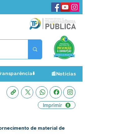
ransparência⬇️
📰Notícias
Imprimir
fornecimento de material de