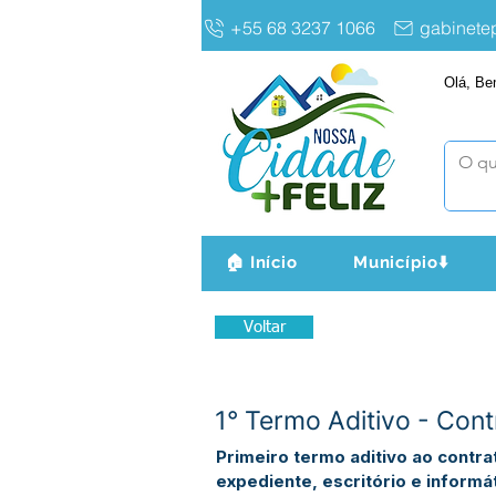
+55 68 3237 1066
gabinet
Olá, Be
🏠 Início
Município⬇️
Voltar
1° Termo Aditivo - Con
Primeiro termo aditivo ao contr
expediente, escritório e informát