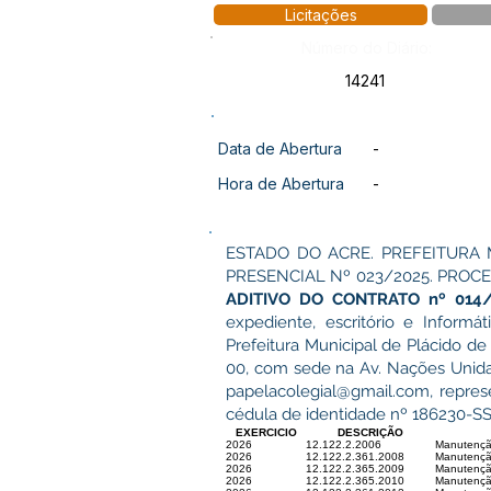
Licitações
Número do Diário:
14241
Data de Abertura
-
Hora de Abertura
-
ESTADO DO ACRE. PREFEITURA 
PRESENCIAL Nº 023/2025. PROCE
ADITIVO DO CONTRATO nº 014
expediente, escritório e Inform
Prefeitura Municipal de Plácido de
00, com sede na Av. Nações Unidas
papelacolegial@gmail.com
, repre
cédula de identidade nº 186230-SS
EXERCICIO
DESCRIÇÃO
2026
12.122.2.2006
Manutençã
2026
12.122.2.361.2008
Manutençã
2026
12.122.2.365.2009
Manutenção
2026
12.122.2.365.2010
Manutenção