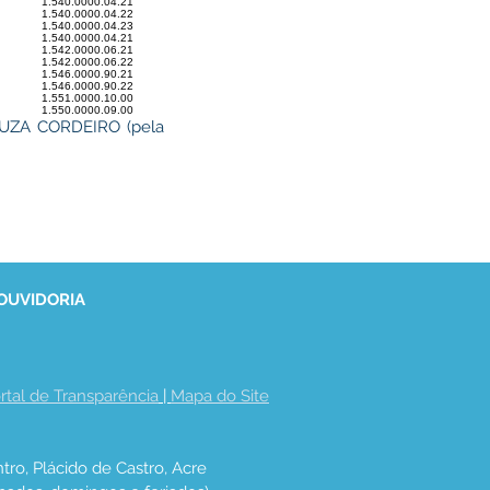
1.540.0000.04.21
1.540.0000.04.22
1.540.0000.04.23
1.540.0000.04.21
1.542.0000.06.21
1.542.0000.06.22
1.546.0000.90.21
1.546.0000.90.22
1.551.0000.10.00
1.550.0000.09.00
SOUZA CORDEIRO (pela
 OUVIDORIA
rtal de Transparência
 | 
Mapa do Site
tro, Plácido de Castro, Acre