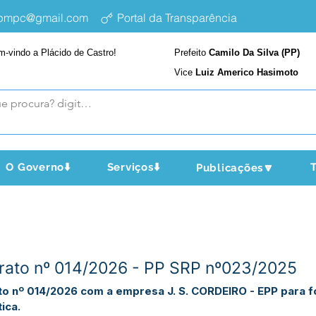
epmpc@gmail.com
Portal da Transparência
m-vindo a Plácido de Castro!
Prefeito
Camilo Da Silva (PP)
Vice
Luiz Americo Hasimoto
O Governo⬇️
Serviços⬇️
T
Publicações🔽
trato nº 014/2026 - PP SRP nº023/2025
ato nº 014/2026 com a empresa J. S. CORDEIRO - EPP para 
ica.