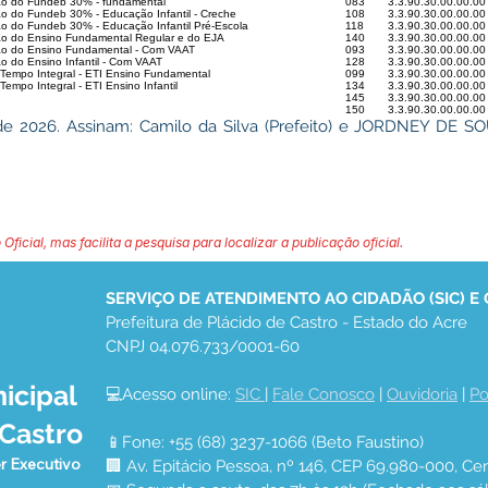
o do Fundeb 30% - fundamental
083
3.3.90.30.00.00.00
 do Fundeb 30% - Educação Infantil - Creche
108
3.3.90.30.00.00.00
 do Fundeb 30% - Educação Infantil Pré-Escola
118
3.3.90.30.00.00.00
o do Ensino Fundamental Regular e do EJA
140
3.3.90.30.00.00.00
o do Ensino Fundamental - Com VAAT
093
3.3.90.30.00.00.00
 do Ensino Infantil - Com VAAT
128
3.3.90.30.00.00.00
Tempo Integral - ETI Ensino Fundamental
099
3.3.90.30.00.00.00
Tempo Integral - ETI Ensino Infantil
134
3.3.90.30.00.00.00
145
3.3.90.30.00.00.00
150
3.3.90.30.00.00.00
 de 2026. Assinam: Camilo da Silva (Prefeito) e JORDNEY DE 
 Oficial, mas facilita a pesquisa para localizar a publicação oficial.
SERVIÇO DE ATENDIMENTO AO CIDADÃO (SIC) E
Prefeitura de Plácido de Castro - Estado do Acre
CNPJ 04.076.733/0001-60
icipal
💻Acesso online: 
SIC 
| 
Fale Conosco
 | 
Ouvidoria
 | 
Po
 Castro
📱Fone: +55 (68) 3237-1066 (Beto Faustino)
r Executivo
🏢 Av. Epitácio Pessoa, nº 146, CEP 69.980-000, Cen