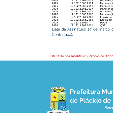
2026
12.122.2.361.2012
Manutençã
2026
12.122.2.365.2014
Manutenção
2026
12.122.2.365.2016
Manutenção
2026
12.122.2.366.2017
Manutençã
2026
12.122.2.361.2059
Manutençã
2026
12.122.2.365.2060
Manutenção
2026
12.122.2.361.2063
Escola em 
2026
12.122.2.365.2064
Escola em 
2026
12.122.3.2018
PDDE
2026
12.122.3.361.2021
QSE
Data da Assinatura: 27 de março
Contratada).
Este texto não substitui o publicado no Diário
Prefeitura Mun
de Plácido de
Pode