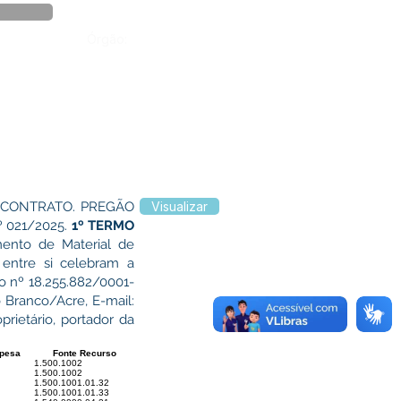
Órgão:
 CONTRATO. PREGÃO
Visualizar
 021/2025.
1º TERMO
mento de Material de
 entre si celebram a
 o nº 18.255.882/0001-
 Branco/Acre, E-mail:
ietário, portador da
spesa
Fonte Recurso
1.500.1002
1.500.1002
1.500.1001.01.32
1.500.1001.01.33