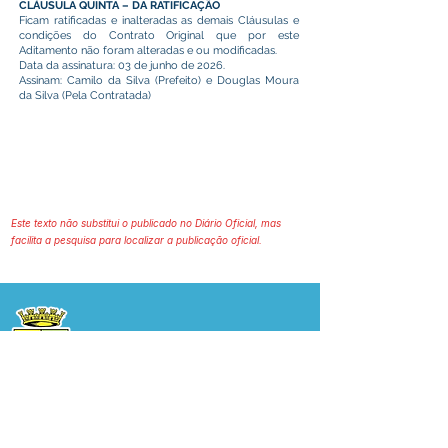
CLÁUSULA QUINTA – DA RATIFICAÇÃO
Ficam ratificadas e inalteradas as demais Cláusulas e
condições do Contrato Original que por este
Aditamento não foram alteradas e ou modificadas.
Data da assinatura: 03 de junho de 2026.
Assinam: Camilo da Silva (Prefeito) e Douglas Moura
da Silva (Pela Contratada)
Este texto não substitui o publicado no Diário Oficial, mas
facilita a pesquisa para localizar a publicação oficial.
Prefeitura Municipal
de Plácido de Castro
Poder Executivo
SERVIÇO DE ATENDIMENTO AO 