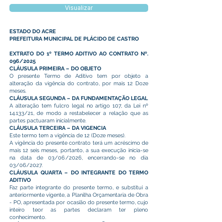
Visualizar
ESTADO DO ACRE
PREFEITURA MUNICIPAL DE PLÁCIDO DE CASTRO
EXTRATO DO 1º TERMO ADITIVO AO CONTRATO Nº.
096/2025
CLÁUSULA PRIMEIRA – DO OBJETO
O presente Termo de Aditivo tem por objeto a
alteração da vigência do contrato, por mais 12 Doze
meses.
CLÁUSULA SEGUNDA – DA FUNDAMENTAÇÃO LEGAL
A alteração tem fulcro legal no artigo 107, da Lei nº
14.133/21, de modo a restabelecer a relação que as
partes pactuaram inicialmente.
CLÁUSULA TERCEIRA – DA VIGENCIA
Este termo tem a vigência de 12 (Doze meses).
A vigência do presente contrato terá um acréscimo de
mais 12 seis meses, portanto, a sua execução inicia-se
na data de 03/06/2026, encerrando-se no dia
03/06/2027.
CLÁUSULA QUARTA – DO INTEGRANTE DO TERMO
ADITIVO
Faz parte integrante do presente termo, e substitui a
anteriormente vigente, a Planilha Orçamentaria de Obra
- PO, apresentada por ocasião do presente termo, cujo
inteiro teor as partes declaram ter pleno
conhecimento.