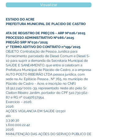
Visualizar
ESTADO DO ACRE
PREFEITURA MUNICIPAL DE PLACIDO DE CASTRO
ATA DE REGISTRO DE PREÇOS - ARP Nº026/2025
PROCESSO ADMINISTRATIVO Nº086/2025
PREGÃO SRP Nº030/2025
1º TERMO ADITIVO DO CONTRATO nº199/2025
OBJETO: Contratação de Pessoa Jurídica para
Fornecimento parcelado de Diesel Comum e Diesel S-
10 para suprir a demanda da Secretaria Municipal de
SAÚDE E SANEAMENTO, que entre si celebram a
Prefeitura Municipal de Plácido de Castro, e a empresa
AUTO POSTO RIBEIRÃO LTDA pessoa jurídica, com
sede na Av. Epitácio Pessoa , Nº 765, no município de
Plácido de Castro - Acre, e inscrição no CNPJ
18.912.249/0001-39, representado neste ato pelo Sr.
Cleiton Ribeiro Jardim, portador do CPF 510.730.562-
87 e RG nº 01497637954.
Exercício – 2026;
2026
AÇÕES VIGILANCIA EM SAÚDE (2030)
411
3.3.90.30
1.600.000.22.42
2026
MANUTENÇÃO DAS AÇÕES DO SERVIÇO PÚBLICO DE