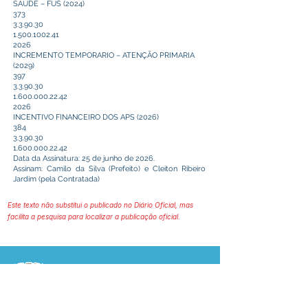
SAÚDE – FUS (2024)
373
3.3.90.30
1.500.1002.41
2026
INCREMENTO TEMPORARIO – ATENÇÃO PRIMARIA
(2029)
397
3.3.90.30
1.600.000.22.42
2026
INCENTIVO FINANCEIRO DOS APS (2026)
384
3.3.90.30
1.600.000.22.42
Data da Assinatura: 25 de junho de 2026.
Assinam: Camilo da Silva (Prefeito) e Cleiton Ribeiro
Jardim (pela Contratada)
Este texto não substitui o publicado no Diário Oficial, mas
facilita a pesquisa para localizar a publicação oficial.
Prefeitura Municipal
de Plácido de Castro