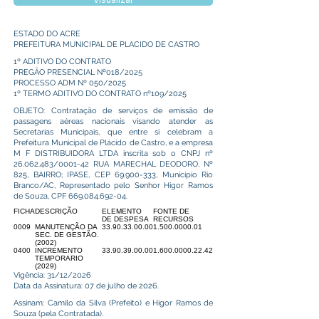
Visualizar
ESTADO DO ACRE
PREFEITURA MUNICIPAL DE PLACIDO DE CASTRO
1º ADITIVO DO CONTRATO
PREGÃO PRESENCIAL Nº018/2025
PROCESSO ADM Nº 050/2025
1º TERMO ADITIVO DO CONTRATO nº109/2025
OBJETO: Contratação de serviços de emissão de
passagens aéreas nacionais visando atender as
Secretarias Municipais, que entre si celebram a
Prefeitura Municipal de Plácido de Castro, e a empresa
M F DISTRIBUIDORA LTDA inscrita sob o CNPJ nº
26.062.483
/0001-42 RUA MARECHAL DEODORO, Nº
825, BAIRRO; IPASE, CEP
69.900-333
, Município Rio
Branco/AC, Representado pelo Senhor Higor Ramos
de Souza, CPF
669.084.692-04
.
FICHA
DESCRIÇÃO
ELEMENTO
FONTE DE
DE DESPESA
RECURSOS
0009
MANUTENÇÃO DA
33.90.33.00.00
1.500.0000.01
SEC. DE GESTÃO.
(2002)
0400
INCREMENTO
33.90.39.00.00
1.600.0000.22.42
TEMPORARIO
(2029)
Vigência: 31/12/2026
Data da Assinatura: 07 de julho de 2026.
Assinam: Camilo da Silva (Prefeito) e Higor Ramos de
Souza (pela Contratada).