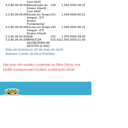
Com VAAT
3.3.90.39.00.00
Manutenção do
130
1.542.0000.06.22
Ensino Infantil -
Com VAAT
3.3.90.39.00.00
Escola em Tempo
101
1.546.0000.90.21
Integral - ETI
Ensino
Fundamental
3.3.90.39.00.00
Escola em Tempo
136
1.546.0000.90.22
Integral - ETI
Ensino Infantil
3.3.90.39.00.00
QSE
152
1.550.0000.09.00
3.3.90.39.00.00
MANUT.DA
010,011
1.500.0000.01.00
SECRETARIA DE
GESTÃO (2.002)
Data da Assinatura: 26 de maio de 2026.
Assinam: Camilo da Silva (Prefeito)
Este texto não substitui o publicado no Diário Oficial, mas
facilita a pesquisa para localizar a publicação oficial.
Prefeitura Municipal
de Plácido de Castro
Poder Executivo