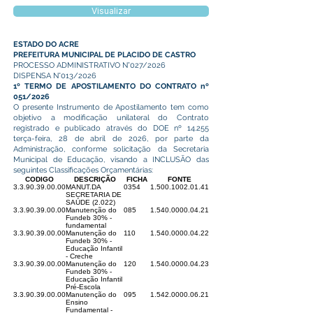
Visualizar
ESTADO DO ACRE
PREFEITURA MUNICIPAL DE PLACIDO DE CASTRO
PROCESSO ADMINISTRATIVO N°027/2026
DISPENSA N°013/2026
1º TERMO DE APOSTILAMENTO DO CONTRATO nº
051/2026
O presente Instrumento de Apostilamento tem como
objetivo a modificação unilateral do Contrato
registrado e publicado através do DOE nº 14.255
terça-feira, 28 de abril de 2026, por parte da
Administração, conforme solicitação da Secretaria
Municipal de Educação, visando a INCLUSÃO das
seguintes Classificações Orçamentárias:
CODIGO
DESCRIÇÃO
FICHA
FONTE
3.3.90.39.00.00
MANUT.DA
0354
1.500.1002.01.41
SECRETARIA DE
SAÚDE (2.022)
3.3.90.39.00.00
Manutenção do
085
1.540.0000.04.21
Fundeb 30% -
fundamental
3.3.90.39.00.00
Manutenção do
110
1.540.0000.04.22
Fundeb 30% -
Educação Infantil
- Creche
3.3.90.39.00.00
Manutenção do
120
1.540.0000.04.23
Fundeb 30% -
Educação Infantil
Pré-Escola
3.3.90.39.00.00
Manutenção do
095
1.542.0000.06.21
Ensino
Fundamental -