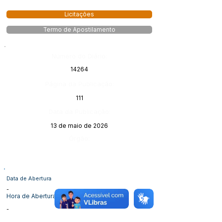
Licitações
Termo de Apostilamento
Número do Diário:
14264
Página da Publicação:
111
Data da Publicação:
13 de maio de 2026
Órgão:
Data de Abertura
-
Hora de Abertura
-