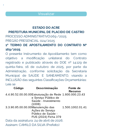
Visualizar
ESTADO DO ACRE
PREFEITURA MUNICIPAL DE PLACIDO DE CASTRO
PROCESSO ADMINISTRATIVO:069 /2025
PREGÃO PRESENCIAL: 024/2025
1º TERMO DE APOSTILAMENTO DO CONTRATO Nº
169/2025
O presente Instrumento de Apostilamento tem como
objetivo a modificação unilateral do Contrato
registrado e publicado através do DOE nº 14.129 de
quinta-feira, 16 de outubro de 2025, por parte da
Administração, conforme solicitação da Secretaria
Municipal de SAÚDE E SANEAMENTO, visando a
INCLUSÃO das seguintes Classificações Orçamentárias:
Leia se
Código
Descriminação
Fonte de
Recurso
4.4.90.52.00.00.00
Estruturação de Rede
1.600.000.23.43
e Serviço Público de
Saúde - Investimento
(1008)
3.3.90.95.00.00.00
Manutenção das
1.500.1002.01.41
Ações do Serviço
Público de Saúde -
FUS (2024) Ficha 379
Data da assinatura: 24 de abril de 2026.
Assinam: CAMILO DA SILVA (Prefeito)