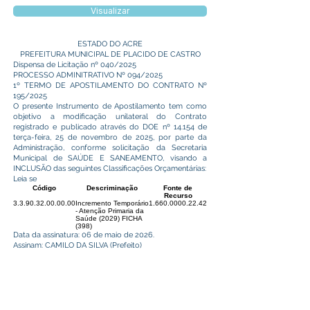
Visualizar
ESTADO DO ACRE
PREFEITURA MUNICIPAL DE PLACIDO DE CASTRO
Dispensa de Licitação nº 040/2025
PROCESSO ADMINITRATIVO Nº 094/2025
1º TERMO DE APOSTILAMENTO DO CONTRATO Nº
195/2025
O presente Instrumento de Apostilamento tem como
objetivo a modificação unilateral do Contrato
registrado e publicado através do DOE nº 14.154 de
terça-feira, 25 de novembro de 2025, por parte da
Administração, conforme solicitação da Secretaria
Municipal de SAÚDE E SANEAMENTO, visando a
INCLUSÃO das seguintes Classificações Orçamentárias:
Leia se
Código
Descriminação
Fonte de
Recurso
3.3.90.32.00.00.00
Incremento Temporário
1.660.0000.22.42
- Atenção Primaria da
Saúde (2029) FICHA
(398)
Data da assinatura: 06 de maio de 2026.
Assinam: CAMILO DA SILVA (Prefeito)