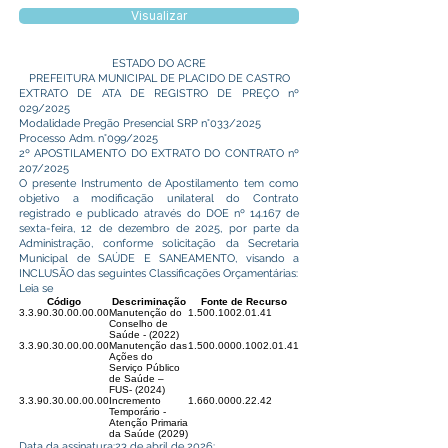
Visualizar
ESTADO DO ACRE
PREFEITURA MUNICIPAL DE PLACIDO DE CASTRO
EXTRATO DE ATA DE REGISTRO DE PREÇO nº
029/2025
Modalidade Pregão Presencial SRP n°033/2025
Processo Adm. n°099/2025
2º APOSTILAMENTO DO EXTRATO DO CONTRATO nº
207/2025
O presente Instrumento de Apostilamento tem como
objetivo a modificação unilateral do Contrato
registrado e publicado através do DOE nº 14.167 de
sexta-feira, 12 de dezembro de 2025, por parte da
Administração, conforme solicitação da Secretaria
Municipal de SAÚDE E SANEAMENTO, visando a
INCLUSÃO das seguintes Classificações Orçamentárias:
Leia se
Código
Descriminação
Fonte de Recurso
3.3.90.30.00.00.00
Manutenção do
1.500.1002.01.41
Conselho de
Saúde - (2022)
3.3.90.30.00.00.00
Manutenção das
1.500.0000.1002.01.41
Ações do
Serviço Público
de Saúde –
FUS- (2024)
3.3.90.30.00.00.00
Incremento
1.660.0000.22.42
Temporário -
Atenção Primaria
da Saúde (2029)
Data da assinatura:23 de abril de 2026;