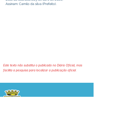
Assinam: Camilo da silva (Prefeito).
Este texto não substitui o publicado no Diário Oficial, mas
facilita a pesquisa para localizar a publicação oficial.
Prefeitura Municipal
de Plácido de Castro
Poder Executivo
SERVIÇO DE ATENDIMENTO AO 