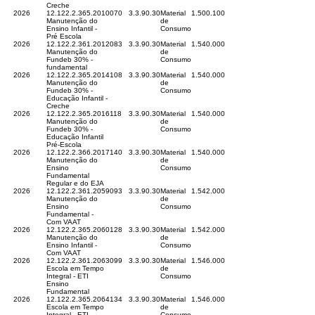
Creche
2026
12.122.2.365.2010
070
3.3.90.30
Material
1.500.1001.01.33
Manutenção do
de
Ensino Infantil -
Consumo
Pré Escola
2026
12.122.2.361.2012
083
3.3.90.30
Material
1.540.0000.04.21
Manutenção do
de
Fundeb 30% -
Consumo
fundamental
2026
12.122.2.365.2014
108
3.3.90.30
Material
1.540.0000.04.22
Manutenção do
de
Fundeb 30% -
Consumo
Educação Infantil -
Creche
2026
12.122.2.365.2016
118
3.3.90.30
Material
1.540.0000.04.23
Manutenção do
de
Fundeb 30% -
Consumo
Educação Infantil
Pré-Escola
2026
12.122.2.366.2017
140
3.3.90.30
Material
1.540.0000.04.21
Manutenção do
de
Ensino
Consumo
Fundamental
Regular e do EJA
2026
12.122.2.361.2059
093
3.3.90.30
Material
1.542.0000.06.21
Manutenção do
de
Ensino
Consumo
Fundamental -
Com VAAT
2026
12.122.2.365.2060
128
3.3.90.30
Material
1.542.0000.06.22
Manutenção do
de
Ensino Infantil -
Consumo
Com VAAT
2026
12.122.2.361.2063
099
3.3.90.30
Material
1.546.0000.90.21
Escola em Tempo
de
Integral - ETI
Consumo
Ensino
Fundamental
2026
12.122.2.365.2064
134
3.3.90.30
Material
1.546.0000.90.22
Escola em Tempo
de
Integral - ETI
Consumo