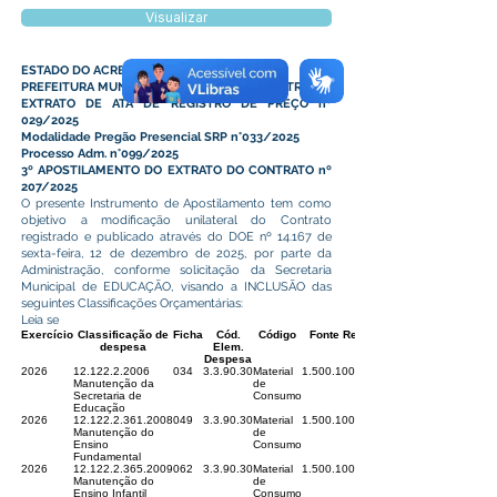
Visualizar
ESTADO DO ACRE
PREFEITURA MUNICIPAL DE PLACIDO DE CASTRO
EXTRATO DE ATA DE REGISTRO DE PREÇO nº
029/2025
Modalidade Pregão Presencial SRP n°033/2025
Processo Adm. n°099/2025
3º APOSTILAMENTO DO EXTRATO DO CONTRATO nº
207/2025
O presente Instrumento de Apostilamento tem como
objetivo a modificação unilateral do Contrato
registrado e publicado através do DOE nº 14.167 de
sexta-feira, 12 de dezembro de 2025, por parte da
Administração, conforme solicitação da Secretaria
Municipal de EDUCAÇÃO, visando a INCLUSÃO das
seguintes Classificações Orçamentárias:
Leia se
Exercício
Classificação de
Ficha
Cód.
Código
Fonte Recurso
despesa
Elem.
Despesa
2026
12.122.2.2006
034
3.3.90.30
Material
1.500.1002
Manutenção da
de
Secretaria de
Consumo
Educação
2026
12.122.2.361.2008
049
3.3.90.30
Material
1.500.1002
Manutenção do
de
Ensino
Consumo
Fundamental
2026
12.122.2.365.2009
062
3.3.90.30
Material
1.500.1001.01.32
Manutenção do
de
Ensino Infantil
Consumo