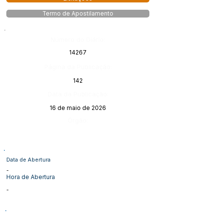
Termo de Apostilamento
Número do Diário:
14267
Página da Publicação:
142
Data da Publicação:
16 de maio de 2026
Órgão:
Data de Abertura
-
Hora de Abertura
-