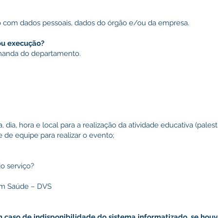
ço com dados pessoais, dados do órgão e/ou da empresa.
ou execução?
manda do departamento.
ia, hora e local para a realização da atividade educativa (palest
e de equipe para realizar o evento;
 serviço?
a em Saúde – DVS
caso de indisponibilidade do sistema informatizado, se houv