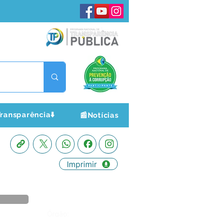
ransparência⬇️
📰Notícias
Imprimir
Órgão: