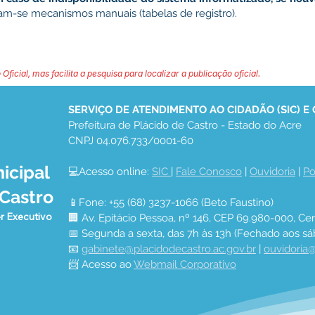
izam-se mecanismos manuais (tabelas de registro).
 Oficial, mas facilita a pesquisa para localizar a publicação oficial.
SERVIÇO DE ATENDIMENTO AO CIDADÃO (SIC) E
Prefeitura de Plácido de Castro - Estado do Acre
CNPJ 04.076.733/0001-60
icipal
💻Acesso online: 
SIC 
| 
Fale Conosco
 | 
Ouvidoria
 | 
Po
 Castro
📱Fone: +55 (68) 3237-1066 (Beto Faustino)
r Executivo
🏢 Av. Epitácio Pessoa, nº 146, CEP 69.980-000, Cen
📅 Segunda a sexta, das 7h às 13h (Fechado aos sá
📧 
gabinete@placidodecastro.ac.gov.br
 | 
ouvidoria@
📨 Acesso ao 
Webmail Corporativo