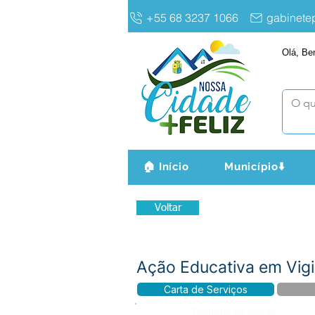
+55 68 3237 1066
gabinet
Olá, Be
🏠 Início
Município⬇️
Voltar
Ação Educativa em Vig
Carta de Serviços
Número do Diário: