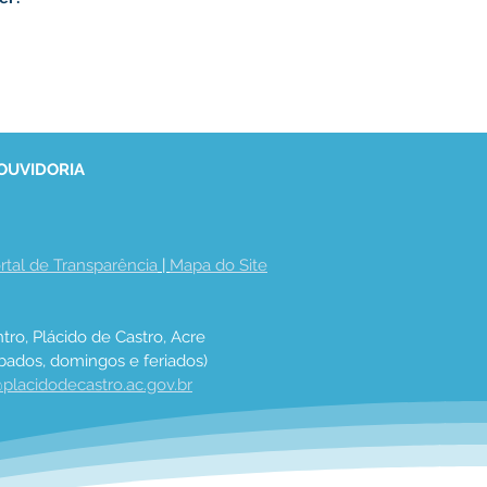
 OUVIDORIA
rtal de Transparência
 | 
Mapa do Site
tro, Plácido de Castro, Acre
bados, domingos e feriados)
placidodecastro.ac.gov.br