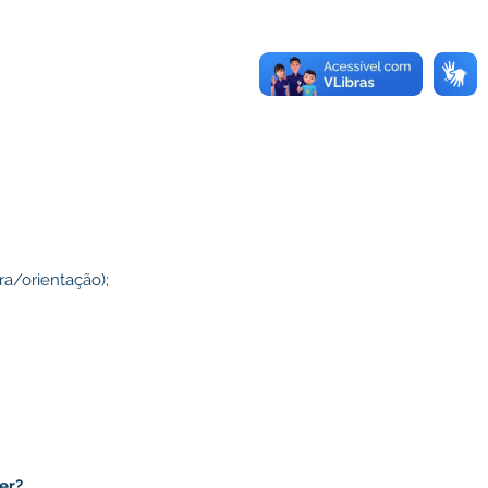
ra/orientação);
er?