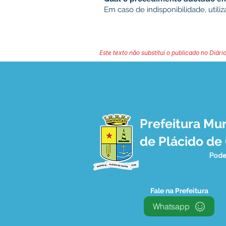
Em caso de indisponibilidade, util
Este texto não substitui o publicado no Diário
Prefeitura Mun
de Plácido de
Pode
Fale na Prefeitura
Whatsapp