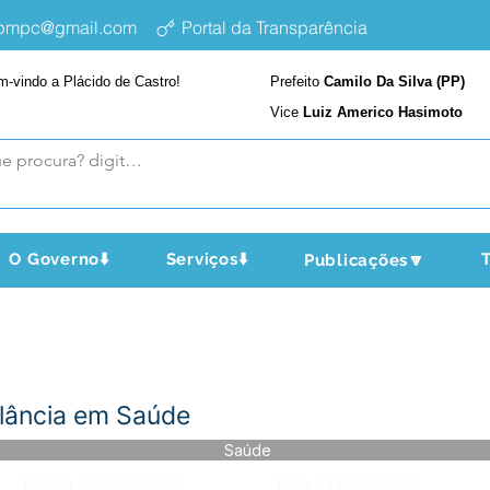
epmpc@gmail.com
Portal da Transparência
m-vindo a Plácido de Castro!
Prefeito
Camilo Da Silva (PP)
Vice
Luiz Americo Hasimoto
O Governo⬇️
Serviços⬇️
T
Publicações🔽
ilância em Saúde
Saúde
Página da Publicação:
Data da Publicação: