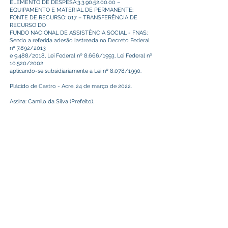
ELEMENTO DE DESPESA:
3.3.90.52.00.00
–
EQUIPAMENTO E MATERIAL DE PERMANENTE;
FONTE DE RECURSO: 017 – TRANSFERÊNCIA DE
RECURSO DO
FUNDO NACIONAL DE ASSISTÊNCIA SOCIAL - FNAS;
Sendo a referida adesão lastreada no Decreto Federal
nº 7.892/2013
e 9.488/2018, Lei Federal nº 8.666/1993, Lei Federal nº
10.520/2002
aplicando-se subsidiariamente a Lei nº 8.078/1990.
Plácido de Castro - Acre, 24 de março de 2022.
Assina: Camilo da Silva (Prefeito).
Este texto não substitui o publicado no Diário Oficial, mas
facilita a pesquisa para localizar a publicação oficial.
Prefeitura Municipal
de Plácido de Castro
Poder Executivo