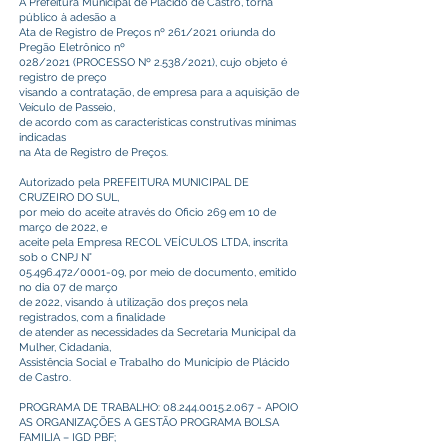
A Prefeitura Municipal de Plácido de Castro, torna
público à adesão a
Ata de Registro de Preços nº 261/2021 oriunda do
Pregão Eletrônico nº
028/2021 (PROCESSO Nº 2.538/2021), cujo objeto é
registro de preço
visando a contratação, de empresa para a aquisição de
Veículo de Passeio,
de acordo com as características construtivas mínimas
indicadas
na Ata de Registro de Preços.
Autorizado pela PREFEITURA MUNICIPAL DE
CRUZEIRO DO SUL,
por meio do aceite através do Oficio 269 em 10 de
março de 2022, e
aceite pela Empresa RECOL VEÍCULOS LTDA, inscrita
sob o CNPJ N°
05.496.472
/0001-09, por meio de documento, emitido
no dia 07 de março
de 2022, visando à utilização dos preços nela
registrados, com a finalidade
de atender as necessidades da Secretaria Municipal da
Mulher, Cidadania,
Assistência Social e Trabalho do Município de Plácido
de Castro.
PROGRAMA DE TRABALHO:
08.244.0015.2.067
- APOIO
AS ORGANIZAÇÕES A GESTÃO PROGRAMA BOLSA
FAMILIA – IGD PBF;