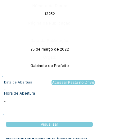
Número do Diário:
13252
Página da Publicação:
Data da Publicação:
25 de março de 2022
Órgão:
Gabinete do Prefeito
Data de Abertura
Acessar Pasta no Drive
-
Hora de Abertura
-
Visualizar