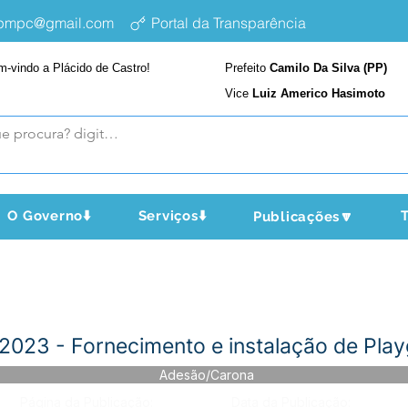
epmpc@gmail.com
Portal da Transparência
m-vindo a Plácido de Castro!
Prefeito
Camilo Da Silva (PP)
Vice
Luiz Americo Hasimoto
O Governo⬇️
Serviços⬇️
T
Publicações🔽
023 - Fornecimento e instalação de Pla
Adesão/Carona
Página da Publicação:
Data da Publicação: