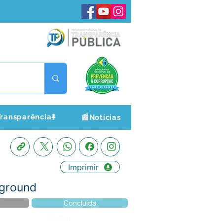
ransparência⬇️
📰Notícias
Imprimir
yground
Concluída
Órgão: