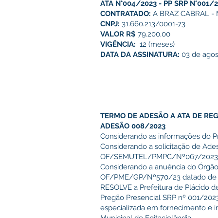
ATA N°004/2023 - PP SRP N°001/20
CONTRATADO:
A BRAZ CABRAL -
CNPJ:
31.660.213/0001-73
VALOR R$
79.200,00
VIGÊNCIA:
12 (meses)
DATA DA ASSINATURA:
03 de agos
TERMO DE ADESÃO A ATA DE RE
ADESÃO 008/2023
Considerando as informações do Pr
Considerando a solicitação de Ade
OF/SEMUTEL/PMPC/Nº067/2023
Considerando a anuência do Órgão 
OF/PME/GP/Nº570/23 datado de 19
RESOLVE a Prefeitura de Plácido de
Pregão Presencial SRP nº 001/2023,
especializada em fornecimento e in