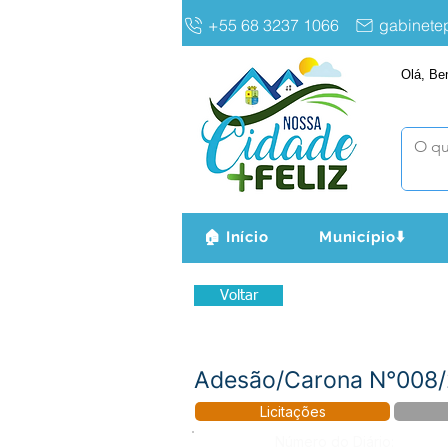
+55 68 3237 1066
gabinet
Olá, Be
🏠 Início
Município⬇️
Voltar
Adesão/Carona N°008/2
Licitações
Número do Diário: