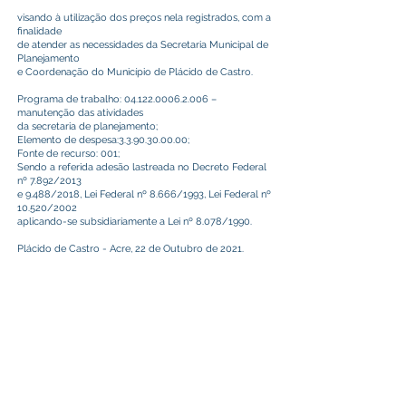
visando à utilização dos preços nela registrados, com a
finalidade
de atender as necessidades da Secretaria Municipal de
Planejamento
e Coordenação do Município de Plácido de Castro.
Programa de trabalho:
04.122.0006.2.006
–
manutenção das atividades
da secretaria de planejamento;
Elemento de despesa:
3.3.90.30.00.00
;
Fonte de recurso: 001;
Sendo a referida adesão lastreada no Decreto Federal
nº 7.892/2013
e 9.488/2018, Lei Federal nº 8.666/1993, Lei Federal nº
10.520/2002
aplicando-se subsidiariamente a Lei nº 8.078/1990.
Plácido de Castro - Acre, 22 de Outubro de 2021.
Assina: Camilo da Silva (Prefeito).
Este texto não substitui o publicado no Diário Oficial, mas
facilita a pesquisa para localizar a publicação oficial.