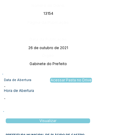
Número do Diário:
13154
Página da Publicação:
Data da Publicação:
26 de outubro de 2021
Órgão:
Gabinete do Prefeito
Data de Abertura
Acessar Pasta no Drive
-
Hora de Abertura
-
Visualizar