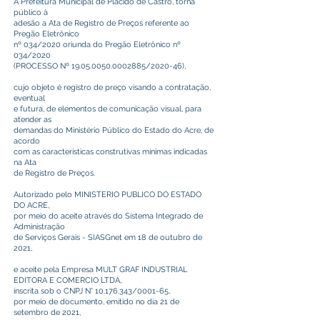
A Prefeitura Municipal de Plácido de Castro, torna
público à
adesão a Ata de Registro de Preços referente ao
Pregão Eletrônico
nº 034/2020 oriunda do Pregão Eletrônico nº
034/2020
(PROCESSO Nº
19.05.0050.0002885
/2020-46),
cujo objeto é registro de preço visando a contratação,
eventual
e futura, de elementos de comunicação visual, para
atender as
demandas do Ministério Público do Estado do Acre, de
acordo
com as características construtivas mínimas indicadas
na Ata
de Registro de Preços.
Autorizado pelo MINISTERIO PUBLICO DO ESTADO
DO ACRE,
por meio do aceite através do Sistema Integrado de
Administração
de Serviços Gerais - SIASGnet em 18 de outubro de
2021,
e aceite pela Empresa MULT GRAF INDUSTRIAL
EDITORA E COMERCIO LTDA,
inscrita sob o CNPJ N°
10.176.343
/0001-65,
por meio de documento, emitido no dia 21 de
setembro de 2021,