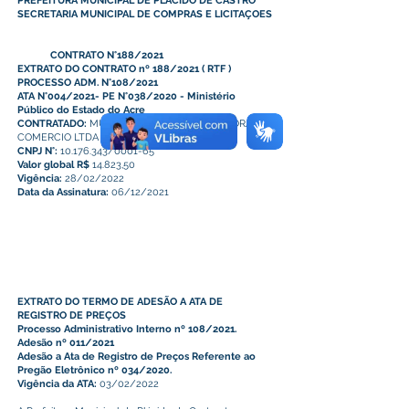
PREFEITURA MUNICIPAL DE PLÁCIDO DE CASTRO
SECRETARIA MUNICIPAL DE COMPRAS E LICITAÇOES
CONTRATO N°188/2021
EXTRATO DO CONTRATO nº 188/2021
(
RTF
)
PROCESSO ADM. N°108/2021
ATA N°004/2021- PE N°038/2020 - Ministério
Público do Estado do Acre
CONTRATADO:
MULT GRAF INDUSTRIAL EDITORA E
COMERCIO LTDA
CNPJ N°:
10.176.343/0001-65
Valor global R$
14.823,50
Vigência:
28/02/2022
Data da Assinatura:
06/12/2021
EXTRATO DO TERMO DE ADESÃO A ATA DE
REGISTRO DE PREÇOS
Processo Administrativo Interno nº 108/2021.
Adesão nº 011/2021
Adesão a Ata de Registro de Preços Referente ao
Pregão Eletrônico nº 034/2020.
Vigência da ATA:
03/02/2022