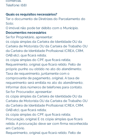
comercial.
Telefone: (68)
Quais os requisitos necessários?
Ter o documento de Diretrizes do Parcelamento do
Solo;
O imóvel não pode ter débito com o Município.
Documentos necessários
Se for Proprietário, apresentar:
01 cópia simples da Carteira de Identidade OU da
Carteira de Motorista OU da Carteira de Trabalho OU
da Carteira de Identidade Profissional (CREA, CRM,
OAB etc), que ficará retida;
01 cópia simples do CPF, que ficará retida;
Requerimento, original que ficará retido. Feito de
próprio punho ou obtido no ato do atendimento;
Taxa de requerimento, juntamente com o
comprovante de pagamento, original. A taxa de
requerimento será emitida no ato do atendimento;
Informar dois números de telefones para contato.
Se for Procurador, apresentar:
01 cópia simples da Carteira de Identidade OU da
Carteira de Motorista OU da Carteira de Trabalho OU
da Carteira de Identidade Profissional (CREA, CRM,
OAB etc), que ficará retida;
01 cópia simples do CPF, que ficará retida;
Procuração, original E 01 cópia simples que ficará
retida. A procuração deve ser com firma reconhecida
em Cartório.
Requerimento, original que ficará retido. Feito de