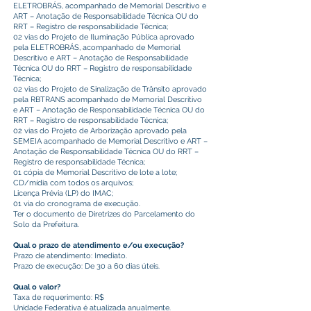
ELETROBRÁS, acompanhado de Memorial Descritivo e
ART – Anotação de Responsabilidade Técnica OU do
RRT – Registro de responsabilidade Técnica;
02 vias do Projeto de Iluminação Pública aprovado
pela ELETROBRÁS, acompanhado de Memorial
Descritivo e ART – Anotação de Responsabilidade
Técnica OU do RRT – Registro de responsabilidade
Técnica;
02 vias do Projeto de Sinalização de Trânsito aprovado
pela RBTRANS acompanhado de Memorial Descritivo
e ART – Anotação de Responsabilidade Técnica OU do
RRT – Registro de responsabilidade Técnica;
02 vias do Projeto de Arborização aprovado pela
SEMEIA acompanhado de Memorial Descritivo e ART –
Anotação de Responsabilidade Técnica OU do RRT –
Registro de responsabilidade Técnica;
01 cópia de Memorial Descritivo de lote a lote;
CD/mídia com todos os arquivos;
Licença Prévia (LP) do IMAC;
01 via do cronograma de execução.
Ter o documento de Diretrizes do Parcelamento do
Solo da Prefeitura.
Qual o prazo de atendimento e/ou execução?
Prazo de atendimento: Imediato.
Prazo de execução: De 30 a 60 dias úteis.
Qual o valor?
Taxa de requerimento: R$
Unidade Federativa é atualizada anualmente.