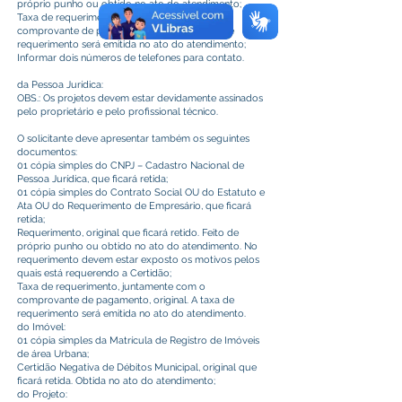
próprio punho ou obtido no ato do atendimento;
Taxa de requerimento, juntamente com o
comprovante de pagamento, original. A taxa de
requerimento será emitida no ato do atendimento;
Informar dois números de telefones para contato.
da Pessoa Jurídica:
OBS.: Os projetos devem estar devidamente assinados
pelo proprietário e pelo profissional técnico.
O solicitante deve apresentar também os seguintes
documentos:
01 cópia simples do CNPJ – Cadastro Nacional de
Pessoa Jurídica, que ficará retida;
01 cópia simples do Contrato Social OU do Estatuto e
Ata OU do Requerimento de Empresário, que ficará
retida;
Requerimento, original que ficará retido. Feito de
próprio punho ou obtido no ato do atendimento. No
requerimento devem estar exposto os motivos pelos
quais está requerendo a Certidão;
Taxa de requerimento, juntamente com o
comprovante de pagamento, original. A taxa de
requerimento será emitida no ato do atendimento.
do Imóvel:
01 cópia simples da Matrícula de Registro de Imóveis
de área Urbana;
Certidão Negativa de Débitos Municipal, original que
ficará retida. Obtida no ato do atendimento;
do Projeto: