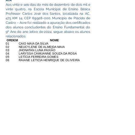
ATA
Aos vinte e seis dias do mês de dezembro de dois mil e
vinte quatro, na Escola Municipal de Ensino Básica
Professor Carlos José dos Santos, localizada na AC,
475 KM 14, CEP
69.928-000
, Município de Plácido de
Castro – Acre foi realizado a apuração dos certificados
dos alunos concludentes do Ensino Fundamental do
9º Ano do ano letivo de 2024, segue abaixo os alunos
relacionados.
ORDEM
NOME
01
CAIO MAIA DA SILVA
02
NEUCYLENE DE ALMEIDA MAIA
03
JHONATAN LUNA PAIXÃO
04
LARYSSA CAWUANNE SOUZA DA ROSA
05
LETÍCIA FERREIRA GOMES
06
RAIANE LETICIA HENRIQUE DE OLIVEIRA