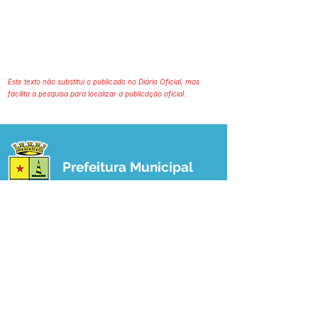
Este texto não substitui o publicado no Diário Oficial, mas
facilita a pesquisa para localizar a publicação oficial.
Prefeitura Municipal
de Plácido de Castro
Poder Executivo
SERVIÇO DE ATENDIMENTO AO 
CIDADÃO (SIC) E OUVIDORIA
Prefeitura de Plácido de Castro - Estado 
do Acre
CNPJ 04.076.733/0001-60