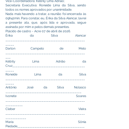
Vice-Coordenadora: Kellrily Lima Adrião;
Secretaria Executiva: Roneide Lima da Silva, sendo
todos os nomes aprovados por unanimidade.
Nada mais havendo a tratar, a reunião foi encerrada às
09h42min. Para constar, eu, Érika da Silva Alencar, lavrei
a presente ata, que, após lida e aprovada, segue
assinada por mim e pelos demais presentes.
Plácido de castro - Acre 07 de abril de 2026.
Érika da Silva Alencar
______________________________________________
_____
Darlon Campelo de Melo
______________________________________________
___
Kéllrily Lima Adrião da
Cruz__________________________________________
_____
Roneide Lima da Silva
______________________________________________
_____
Antônio José da Silva Nolasco
____________________________________________
Ivonete Soares
______________________________________________
__________
Cleber Vieira
______________________________________________
____________
Maria Sônia
Piedade_______________________________________