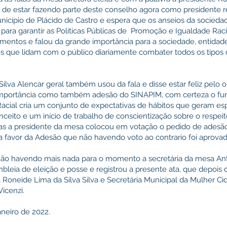
 de estar fazendo parte deste conselho agora como presidente 
icípio de Plácido de Castro e espera que os anseios da socieda
para garantir as Políticas Públicas de Promoção e Igualdade Raci
imentos e falou da grande importância para a sociedade, entidad
os que lidam com o público diariamente combater todos os tipos 
ilva Alencar geral também usou da fala e disse estar feliz pelo o
 importância como também adesão do SINAPIM, com certeza o f
acial cria um conjunto de expectativas de hábitos que geram es
ceito e um início de trabalho de conscientização sobre o respei
las a presidente da mesa colocou em votação o pedido de adesã
a favor da Adesão que não havendo voto ao contrario foi aprova
não havendo mais nada para o momento a secretária da mesa Ant
leia de eleição e posse e registrou a presente ata, que depois 
a Roneide Lima da Silva Silva e Secretária Municipal da Mulher Ci
Vicenzi.
neiro de 2022.