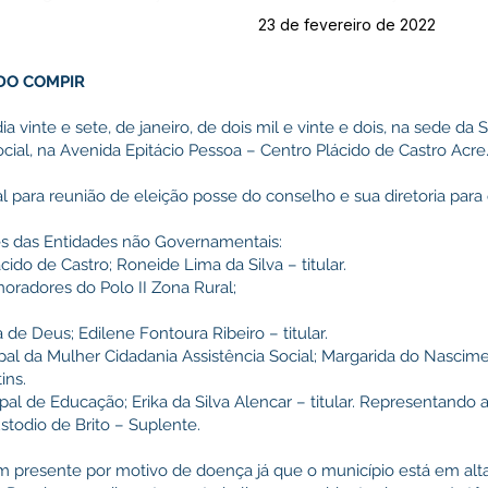
23 de fevereiro de 2022
 DO COMPIR
a vinte e sete, de janeiro, de dois mil e vinte e dois, na sede da 
ocial, na Avenida Epitácio Pessoa – Centro Plácido de Castro Acr
 para reunião de eleição posse do conselho e sua diretoria para
es das Entidades não Governamentais:
do de Castro; Roneide Lima da Silva – titular.
radores do Polo II Zona Rural;
de Deus; Edilene Fontoura Ribeiro – titular.
al da Mulher Cidadania Assistência Social; Margarida do Nascime
ins.
al de Educação; Erika da Silva Alencar – titular. Representando a
todio de Brito – Suplente.
m presente por motivo de doença já que o município está em al