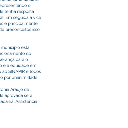
representando o
de tenha resposta
al. Em seguida a vice
es e principalmente
de preconceitos isso
 município está
uncionamento do
perança para o
to e a equidade em
o ao SINAPIR e todos
do por unanimidade.
onia Araújo de
de aprovada será
dadania, Assistência