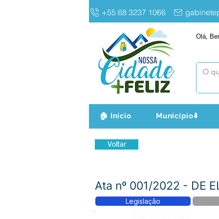
+55 68 3237 1066
gabinet
Olá, Be
🏠 Início
Município⬇️
Voltar
Ata nº 001/2022 - DE
Legislação
Número do Diário: