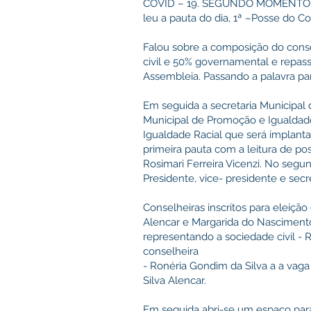
COVID – 19. SEGUNDO MOMENTO: Da
leu a pauta do dia, 1ª –Posse do C
Falou sobre a composição do cons
civil e 50% governamental e repass
Assembleia. Passando a palavra pa
Em seguida a secretaria Municipal 
Municipal de Promoção e Igualdad
Igualdade Racial que será implanta
primeira pauta com a leitura de pos
Rosimari Ferreira Vicenzi. No seg
Presidente, vice- presidente e secret
Conselheiras inscritos para eleição
Alencar e Margarida do Nascimento
representando a sociedade civil - 
conselheira
- Ronéria Gondim da Silva a a vaga 
Silva Alencar.
Em seguida abri-se um espaço para 