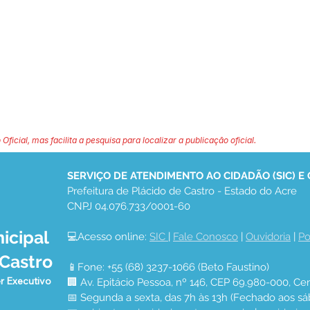
 Oficial, mas facilita a pesquisa para localizar a publicação oficial.
SERVIÇO DE ATENDIMENTO AO CIDADÃO (SIC) E
Prefeitura de Plácido de Castro - Estado do Acre
CNPJ 04.076.733/0001-60
icipal
💻Acesso online: 
SIC 
| 
Fale Conosco
 | 
Ouvidoria
 | 
Po
 Castro
📱Fone: +55 (68) 3237-1066 (Beto Faustino)
r Executivo
🏢 Av. Epitácio Pessoa, nº 146, CEP 69.980-000, Cen
📅 Segunda a sexta, das 7h às 13h (Fechado aos sá