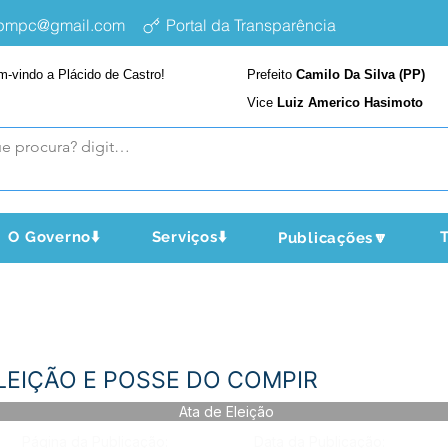
epmpc@gmail.com
Portal da Transparência
m-vindo a Plácido de Castro!
Prefeito
Camilo Da Silva (PP)
Vice
Luiz Americo Hasimoto
O Governo⬇️
Serviços⬇️
T
Publicações🔽
 ELEIÇÃO E POSSE DO COMPIR
Ata de Eleição
Página da Publicação:
Data da Publicação: