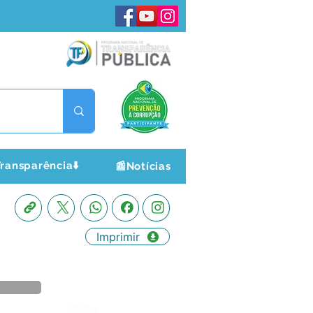
ransparência⬇️
📰Notícias
Imprimir
Órgão: