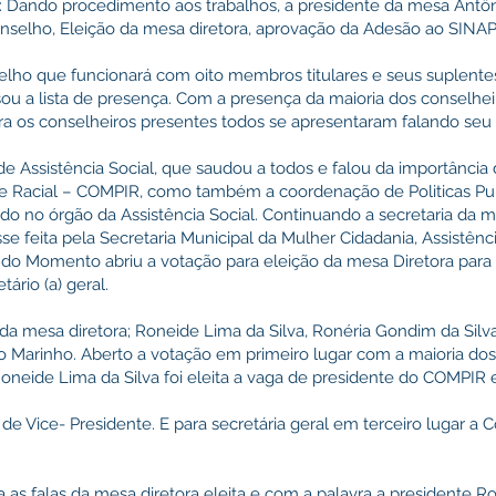
ndo procedimento aos trabalhos, a presidente da mesa Antôni
onselho, Eleição da mesa diretora, aprovação da Adesão ao SINAP
elho que funcionará com oito membros titulares e seus suplent
ou a lista de presença. Com a presença da maioria dos conselhei
ra os conselheiros presentes todos se apresentaram falando seu
de Assistência Social, que saudou a todos e falou da importânci
e Racial – COMPIR, como também a coordenação de Politicas Pu
do no órgão da Assistência Social. Continuando a secretaria da m
se feita pela Secretaria Municipal da Mulher Cidadania, Assistênc
undo Momento abriu a votação para eleição da mesa Diretora para
ário (a) geral.
 da mesa diretora; Roneide Lima da Silva, Ronéria Gondim da Silva,
 Marinho. Aberto a votação em primeiro lugar com a maioria dos
Roneide Lima da Silva foi eleita a vaga de presidente do COMPIR
de Vice- Presidente. E para secretária geral em terceiro lugar a C
as falas da mesa diretora eleita e com a palavra a presidente Ro