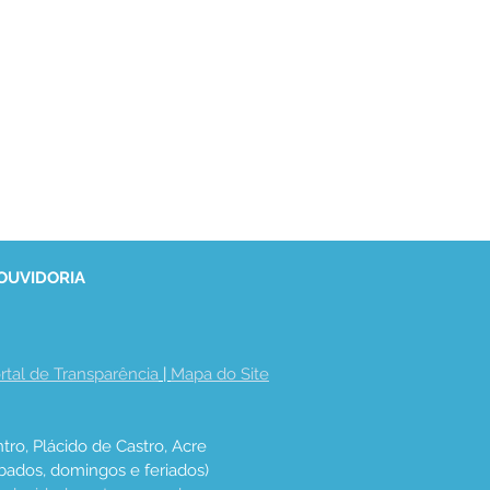
 OUVIDORIA
rtal de Transparência
 | 
Mapa do Site
tro, Plácido de Castro, Acre
bados, domingos e feriados)