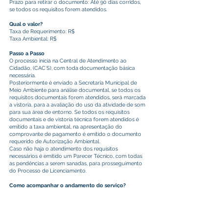
Prazo para retirar o documento: Até 90 dias corridos,
se todos os requisitos forem atendidos.
Qual o valor?
Taxa de Requerimento: R$
Taxa Ambiental: R$
Passo a Passo
O processo inicia na Central de Atendimento ao
Cidadão, (CAC´S), com toda documentação básica
necessária.
Posteriormente é enviado a Secretaria Municipal de
Meio Ambiente para análise documental, se todos os
requisitos documentais forem atendidos, será marcada
a vistoria, para a avaliação do uso da atividade de som
para sua área de entorno. Se todos os requisitos
documentais e de vistoria técnica forem atendidos é
emitido a taxa ambiental, na apresentação do
comprovante de pagamento é emitido o documento
requerido de Autorização Ambiental.
Caso não haja o atendimento dos requisitos
necessários é emitido um Parecer Técnico, com todas
as pendências a serem sanadas, para prosseguimento
do Processo de Licenciamento.
Como acompanhar o andamento do serviço?
Presencialmente
Secretaria Municipal de Meio Ambiente - SEMEIA
Endereço: ;
Telefone: .