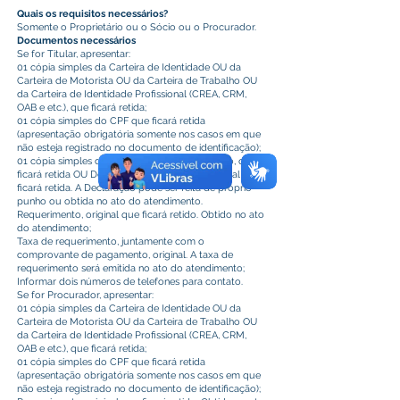
Quais os requisitos necessários?
Somente o Proprietário ou o Sócio ou o Procurador.
Documentos necessários
Se for Titular, apresentar:
01 cópia simples da Carteira de Identidade OU da
Carteira de Motorista OU da Carteira de Trabalho OU
da Carteira de Identidade Profissional (CREA, CRM,
OAB e etc.), que ficará retida;
01 cópia simples do CPF que ficará retida
(apresentação obrigatória somente nos casos em que
não esteja registrado no documento de identificação);
01 cópia simples do Comprovante de Endereço, que
ficará retida OU Declaração de Endereço, original que
ficará retida. A Declaração pode ser feita de próprio
punho ou obtida no ato do atendimento.
Requerimento, original que ficará retido. Obtido no ato
do atendimento;
Taxa de requerimento, juntamente com o
comprovante de pagamento, original. A taxa de
requerimento será emitida no ato do atendimento;
Informar dois números de telefones para contato.
Se for Procurador, apresentar:
01 cópia simples da Carteira de Identidade OU da
Carteira de Motorista OU da Carteira de Trabalho OU
da Carteira de Identidade Profissional (CREA, CRM,
OAB e etc.), que ficará retida;
01 cópia simples do CPF que ficará retida
(apresentação obrigatória somente nos casos em que
não esteja registrado no documento de identificação);