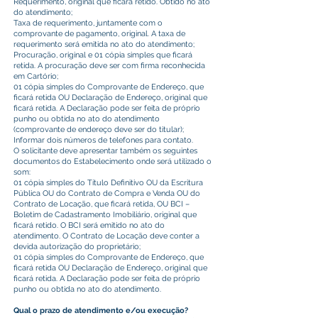
Requerimento, original que ficará retido. Obtido no ato
do atendimento;
Taxa de requerimento, juntamente com o
comprovante de pagamento, original. A taxa de
requerimento será emitida no ato do atendimento;
Procuração, original e 01 cópia simples que ficará
retida. A procuração deve ser com firma reconhecida
em Cartório;
01 cópia simples do Comprovante de Endereço, que
ficará retida OU Declaração de Endereço, original que
ficará retida. A Declaração pode ser feita de próprio
punho ou obtida no ato do atendimento
(comprovante de endereço deve ser do titular);
Informar dois números de telefones para contato.
O solicitante deve apresentar também os seguintes
documentos do Estabelecimento onde será utilizado o
som:
01 cópia simples do Título Definitivo OU da Escritura
Pública OU do Contrato de Compra e Venda OU do
Contrato de Locação, que ficará retida, OU BCI –
Boletim de Cadastramento Imobiliário, original que
ficará retido. O BCI será emitido no ato do
atendimento. O Contrato de Locação deve conter a
devida autorização do proprietário;
01 cópia simples do Comprovante de Endereço, que
ficará retida OU Declaração de Endereço, original que
ficará retida. A Declaração pode ser feita de próprio
punho ou obtida no ato do atendimento.
Qual o prazo de atendimento e/ou execução?