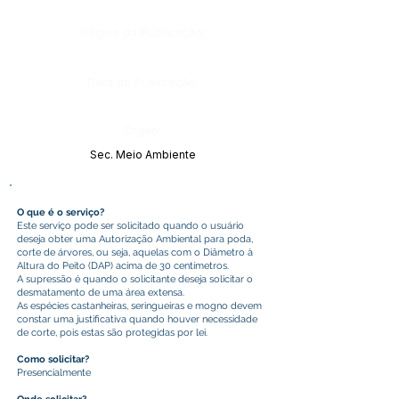
Página da Publicação:
Data da Publicação:
Órgão:
Sec. Meio Ambiente
O que é o serviço?
Este serviço pode ser solicitado quando o usuário
deseja obter uma Autorização Ambiental para poda,
corte de árvores, ou seja, aquelas com o Diâmetro à
Altura do Peito (DAP) acima de 30 centímetros.
A supressão é quando o solicitante deseja solicitar o
desmatamento de uma área extensa.
As espécies castanheiras, seringueiras e mogno devem
constar uma justificativa quando houver necessidade
de corte, pois estas são protegidas por lei.
Como solicitar?
Presencialmente