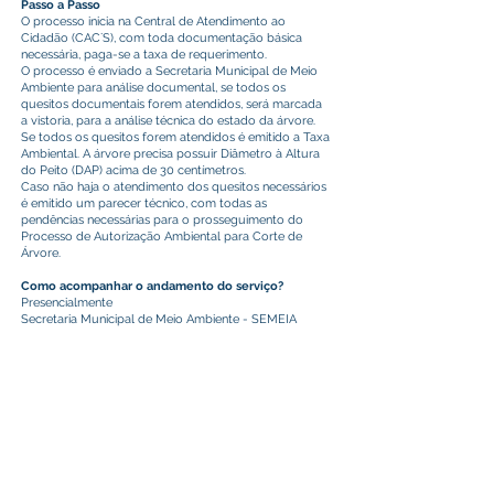
Passo a Passo
O processo inicia na Central de Atendimento ao
Cidadão (CAC´S), com toda documentação básica
necessária, paga-se a taxa de requerimento.
O processo é enviado a Secretaria Municipal de Meio
Ambiente para análise documental, se todos os
quesitos documentais forem atendidos, será marcada
a vistoria, para a análise técnica do estado da árvore.
Se todos os quesitos forem atendidos é emitido a Taxa
Ambiental. A árvore precisa possuir Diâmetro à Altura
do Peito (DAP) acima de 30 centímetros.
Caso não haja o atendimento dos quesitos necessários
é emitido um parecer técnico, com todas as
pendências necessárias para o prosseguimento do
Processo de Autorização Ambiental para Corte de
Árvore.
Como acompanhar o andamento do serviço?
Presencialmente
Secretaria Municipal de Meio Ambiente - SEMEIA
Endereço:
Telefone: (68)
Este texto não substitui o publicado no Diário Oficial, mas
facilita a pesquisa para localizar a publicação oficial.