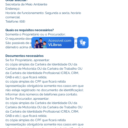
Onde solicitar?
Secretaria de Meio Ambiente
Endereço:
Horário de funcionamento: Segunda a sexta, horário
comercial.
Telefone: (68)
Quais os requisitos necessários?
Somente o Proprietário ou o Procurador;
O requerente deve possuir a titularidade do imóvel;
São passiveis de autorização apenas as árvores com
diâmetro acima de 30cm.
Documentos necessários
Se for Proprietário, apresentar:
01 cópia simples da Carteira de Identidade OU da
Carteira de Motorista OU da Carteira de Trabalho OU
da Carteira de Identidade Profissional (CREA, CRM,
OAB e etc.), que ficará retida;
01 cópia simples do CPF que ficará retida
(apresentação obrigatória somente nos casos em que
não esteja registrado no documento de identificação);
Informar dois números de telefones para contato.
Se for Procurador, apresentar:
01 cópia simples da Carteira de Identidade OU da
Carteira de Motorista OU da Carteira de Trabalho OU
da Carteira de Identidade Profissional (CREA, CRM,
OAB e etc.), que ficará retida;
01 cópia simples do CPF que ficará retida
(apresentação obrigatória somente nos casos em que