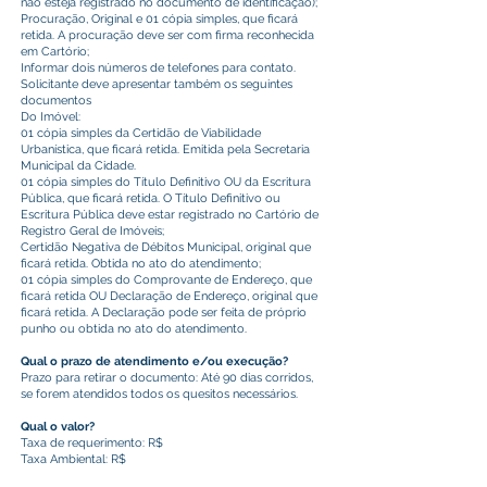
não esteja registrado no documento de identificação);
Procuração, Original e 01 cópia simples, que ficará
retida. A procuração deve ser com firma reconhecida
em Cartório;
Informar dois números de telefones para contato.
Solicitante deve apresentar também os seguintes
documentos
Do Imóvel:
01 cópia simples da Certidão de Viabilidade
Urbanística, que ficará retida. Emitida pela Secretaria
Municipal da Cidade.
01 cópia simples do Título Definitivo OU da Escritura
Pública, que ficará retida. O Título Definitivo ou
Escritura Pública deve estar registrado no Cartório de
Registro Geral de Imóveis;
Certidão Negativa de Débitos Municipal, original que
ficará retida. Obtida no ato do atendimento;
01 cópia simples do Comprovante de Endereço, que
ficará retida OU Declaração de Endereço, original que
ficará retida. A Declaração pode ser feita de próprio
punho ou obtida no ato do atendimento.
Qual o prazo de atendimento e/ou execução?
Prazo para retirar o documento: Até 90 dias corridos,
se forem atendidos todos os quesitos necessários.
Qual o valor?
Taxa de requerimento: R$
Taxa Ambiental: R$