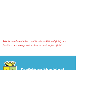
Este texto não substitui o publicado no Diário Oficial, mas
facilita a pesquisa para localizar a publicação oficial.
Prefeitura Municipal
de Plácido de Castro
Poder Executivo
SERVIÇO DE ATENDIMENTO AO 
CIDADÃO (SIC) E OUVIDORIA
Prefeitura de Plácido de Castro - Estado 