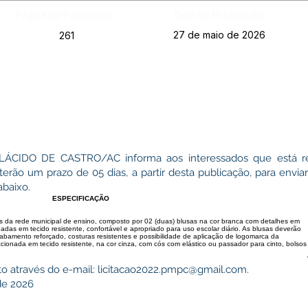
Página da Publicação:
Data da Publicação:
27 de maio de 2026
261
CIDO DE CASTRO/AC informa aos interessados que está r
terão um prazo de 05 dias, a partir desta publicação, para envi
abaixo.
ESPECIFICAÇÃO
s da rede municipal de ensino, composto por 02 (duas) blusas na cor branca com detalhes em
nadas em tecido resistente, confortável e apropriado para uso escolar diário. As blusas deverão
abamento reforçado, costuras resistentes e possibilidade de aplicação de logomarca da
eccionada em tecido resistente, na cor cinza, com cós com elástico ou passador para cinto, bolsos
o através do e-mail:
licitacao2022.pmpc@gmail.com
.
de 2026