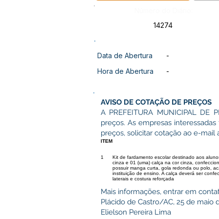
Número do Diário:
14274
Data de Abertura
-
Hora de Abertura
-
AVISO DE COTAÇÃO DE PREÇOS
A PREFEITURA MUNICIPAL DE PLÁ
preços. As empresas interessadas 
preços, solicitar cotação ao e-mail 
ITEM
1
Kit de fardamento escolar destinado aos aluno
cinza e 01 (uma) calça na cor cinza, confeccio
possuir manga curta, gola redonda ou polo, ac
instituição de ensino. A calça deverá ser conf
laterais e costura reforçada
Mais informações, entrar em contat
Plácido de Castro/AC, 25 de maio 
Elielson Pereira Lima