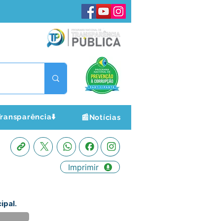
ransparência⬇️
📰Notícias
Imprimir
ipal.