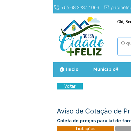
+55 68 3237 1066
gabinet
Olá, Be
🏠 Início
Município⬇️
Voltar
Aviso de Cotação de Pr
Coleta de preços para kit de far
Licitações