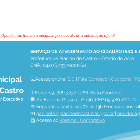
 Oficial, mas facilita a pesquisa para localizar a publicação oficial.
SERVIÇO DE ATENDIMENTO AO CIDADÃO (SIC) E
Prefeitura de Plácido de Castro - Estado do Acre
CNPJ 04.076.733/0001-60
icipal
💻Acesso online: 
SIC 
| 
Fale Conosco
 | 
Ouvidoria
 | 
Po
 Castro
📱Fone: +55 (68) 3237-1066 (Beto Faustino)
r Executivo
🏢 Av. Epitácio Pessoa, nº 146, CEP 69.980-000, Cen
📅 Segunda a sexta, das 7h às 13h (Fechado aos sá
📧 
gabinete@placidodecastro.ac.gov.br
 | 
ouvidoria@
📨 Acesso ao 
Webmail Corporativo