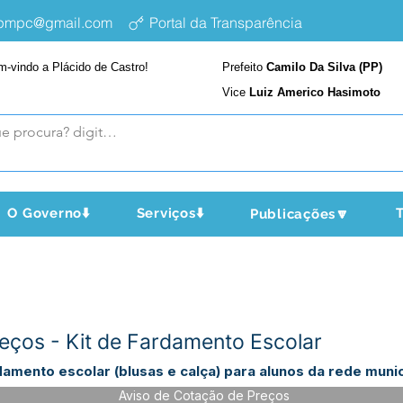
epmpc@gmail.com
Portal da Transparência
m-vindo a Plácido de Castro!
Prefeito
Camilo Da Silva (PP)
Vice
Luiz Americo Hasimoto
O Governo⬇️
Serviços⬇️
T
Publicações🔽
eços - Kit de Fardamento Escolar
damento escolar (blusas e calça) para alunos da rede munic
Aviso de Cotação de Preços