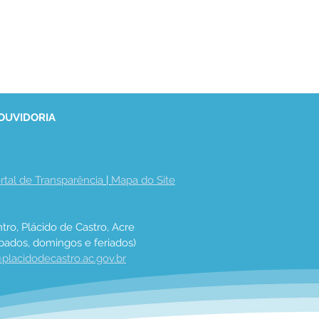
 OUVIDORIA
rtal de Transparência
 | 
Mapa do Site
tro, Plácido de Castro, Acre
bados, domingos e feriados)
placidodecastro.ac.gov.br