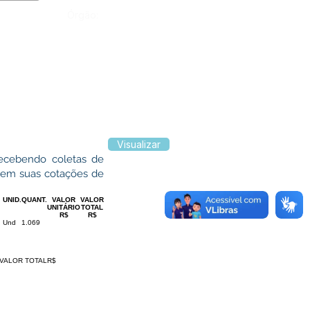
Órgão:
Visualizar
ecebendo coletas de
arem suas cotações de
UNID.
QUANT.
VALOR
VALOR
UNITÁRIO
TOTAL
R$
R$
Und
1.069
VALOR TOTAL
R$