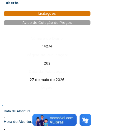
aberto.
Licitações
Aviso de Cotação de Preços
Número do Diário:
14274
Página da Publicação:
262
Data da Publicação:
27 de maio de 2026
Órgão:
Data de Abertura
-
Hora de Abertura
-