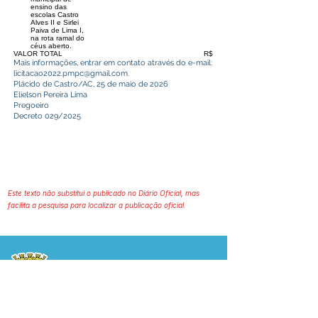
ensino das
escolas Castro
Alves II e Sirlei
Paiva de Lima I,
na rota ramal do
céus aberto.
VALOR TOTAL
R$
Mais informações, entrar em contato através do e-mail:
licitacao2022.pmpc@gmail.com
.
Plácido de Castro/AC, 25 de maio de 2026
Elielson Pereira Lima
Pregoeiro
Decreto 029/2025
Este texto não substitui o publicado no Diário Oficial, mas
facilita a pesquisa para localizar a publicação oficial.
Prefeitura Municipal
de Plácido de Castro
Poder Executivo