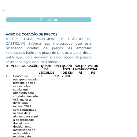
Visualizar
AVISO DE COTAÇÃO DE PREÇOS
A PREFEITURA MUNICIPAL DE PLÁCIDO DE
CASTRO/AC informa aos interessados que está
recebendo coletas de preços. As empresas
interessadas terão um prazo de 05 dias, a partir desta
publicação, para enviarem suas cotações de preços,
solicitar cotação ao e-mail abaixo.
ITEM
ESPECIFICAÇÃO
QUANT.
UND.
QUANT.
VALOR
VALOR
DE
TOTAL
UNITÁRIO
TOTAL
VEICULOS
DE KM
R$
R$
1
Serviço de
01
KM
7.700
transporte escolar
terrestre de tipo
veículo - tipo
camionete
adaptada com
condutor, traçada
4x4, motor a
diesel ano
mínimo 2021,
com capacidade
mínima de 13
alunos para suprir
a necessidade
dos alunos
devidamente
matriculados na
rede publica
municipal de