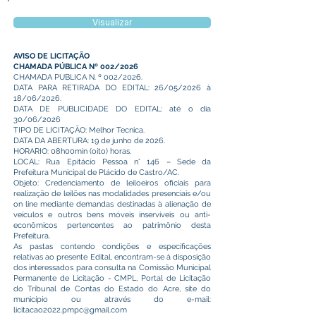
Visualizar
AVISO DE LICITAÇÃO
CHAMADA PÚBLICA Nº 002/2026
CHAMADA PUBLICA N. º 002/2026.
DATA PARA RETIRADA DO EDITAL: 26/05/2026 à
18/06/2026.
DATA DE PUBLICIDADE DO EDITAL: até o dia
30/06/2026
TIPO DE LICITAÇÃO: Melhor Tecnica.
DATA DA ABERTURA: 19 de junho de 2026.
HORARIO: 08h00min (oito) horas.
LOCAL: Rua Epitácio Pessoa n° 146 – Sede da
Prefeitura Municipal de Plácido de Castro/AC.
Objeto: Credenciamento de leiloeiros oficiais para
realização de leilões nas modalidades presenciais e/ou
on line mediante demandas destinadas à alienação de
veículos e outros bens móveis inservíveis ou anti-
econômicos pertencentes ao patrimônio desta
Prefeitura.
As pastas contendo condições e especificações
relativas ao presente Edital, encontram-se à disposição
dos interessados para consulta na Comissão Municipal
Permanente de Licitação - CMPL, Portal de Licitação
do Tribunal de Contas do Estado do Acre, site do
município ou através do e-mail:
licitacao2022.pmpc@gmail.com