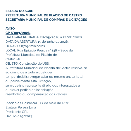
ESTADO DO ACRE
PREFEITURA MUNICIPAL DE PLACIDO DE CASTRO
SECRETARIA MUNICIPAL DE COMPRAS E LICITAÇÕES
AVISO
CP N°003/2026.
DATA PARA RETIRADA: 28/05/2026 à 12/06/2026.
DATA DA ABERTURA: 15 de junho de 2026.
HORARIO: 07h30min horas.
LOCAL: Rua Epitácio Pessoa n° 146 – Sede da
Prefeitura Municipal de Plácido de
Castro/AC.
OBJETO: Construção de UBS.
A Prefeitura Municipal de Plácido de Castro reserva-se
ao direito de a todo e qualquer
tempo, desistir, revogar adiar ou mesmo anular total
ou parcialmente esta Licitação,
sem que isto represente direito dos interessados a
qualquer pedido de indenização,
reembolso ou compensação dos valores.
Plácido de Castro/AC, 27 de maio de 2026.
Elielson Pereira Lima
Presidente CPL
Dec. no 029/2025