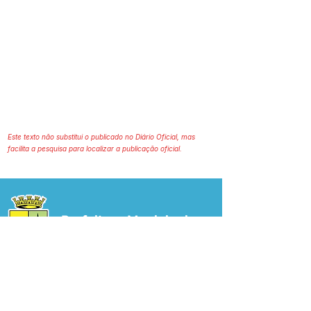
Este texto não substitui o publicado no Diário Oficial, mas
facilita a pesquisa para localizar a publicação oficial.
Prefeitura Municipal
de Plácido de Castro
Poder Executivo
SERVIÇO DE ATENDIMENTO AO 
CIDADÃO (SIC) E OUVIDORIA