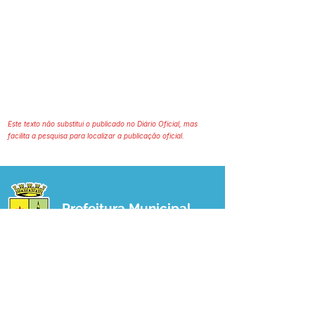
Este texto não substitui o publicado no Diário Oficial, mas
facilita a pesquisa para localizar a publicação oficial.
Prefeitura Municipal
de Plácido de Castro
Poder Executivo
SERVIÇO DE ATENDIMENTO AO 
CIDADÃO (SIC) E OUVIDORIA
Prefeitura de Plácido de Castro - Estado 