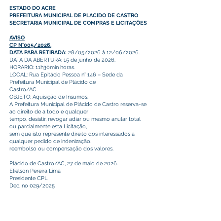
ESTADO DO ACRE
PREFEITURA MUNICIPAL DE PLACIDO DE CASTRO
SECRETARIA MUNICIPAL DE COMPRAS E LICITAÇÕES
AVISO
CP N°005/2026.
DATA PARA RETIRADA:
28/05/2026 à 12/06/2026.
DATA DA ABERTURA: 15 de junho de 2026.
HORARIO: 11h30min horas.
LOCAL: Rua Epitácio Pessoa n° 146 – Sede da
Prefeitura Municipal de Plácido de
Castro/AC.
OBJETO: Aquisição de Insumos.
A Prefeitura Municipal de Plácido de Castro reserva-se
ao direito de a todo e qualquer
tempo, desistir, revogar adiar ou mesmo anular total
ou parcialmente esta Licitação,
sem que isto represente direito dos interessados a
qualquer pedido de indenização,
reembolso ou compensação dos valores.
Plácido de Castro/AC, 27 de maio de 2026.
Elielson Pereira Lima
Presidente CPL
Dec. no 029/2025