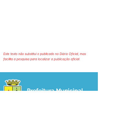
Este texto não substitui o publicado no Diário Oficial, mas
facilita a pesquisa para localizar a publicação oficial.
Prefeitura Municipal
de Plácido de Castro
Poder Executivo
SERVIÇO DE ATENDIMENTO AO 
CIDADÃO (SIC) E OUVIDORIA
Prefeitura de Plácido de Castro - Estado 