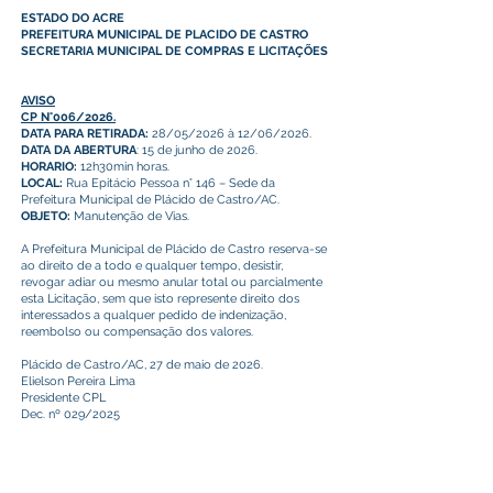
ESTADO DO ACRE
PREFEITURA MUNICIPAL DE PLACIDO DE CASTRO
SECRETARIA MUNICIPAL DE COMPRAS E LICITAÇÕES
AVISO
CP N°006/2026.
DATA PARA RETIRADA:
28/05/2026 à 12/06/2026.
DATA DA ABERTURA
: 15 de junho de 2026.
HORARIO:
12h30min horas.
LOCAL:
Rua Epitácio Pessoa n° 146 – Sede da
Prefeitura Municipal de Plácido de Castro/AC.
OBJETO:
Manutenção de Vias.
A Prefeitura Municipal de Plácido de Castro reserva-se
ao direito de a todo e qualquer tempo, desistir,
revogar adiar ou mesmo anular total ou parcialmente
esta Licitação, sem que isto represente direito dos
interessados a qualquer pedido de indenização,
reembolso ou compensação dos valores.
Plácido de Castro/AC, 27 de maio de 2026.
Elielson Pereira Lima
Presidente CPL
Dec. nº 029/2025