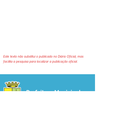
Este texto não substitui o publicado no Diário Oficial, mas
facilita a pesquisa para localizar a publicação oficial.
Prefeitura Municipal
de Plácido de Castro
Poder Executivo
SERVIÇO DE ATENDIMENTO AO 
CIDADÃO (SIC) E OUVIDORIA