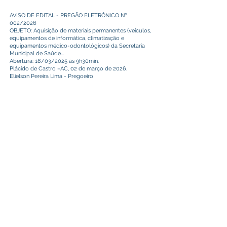
AVISO DE EDITAL - PREGÃO ELETRÔNICO Nº
002/2026
OBJETO: Aquisição de materiais permanentes (veículos,
equipamentos de informática, climatização e
equipamentos médico-odontológicos) da Secretaria
Municipal de Saúde...
Abertura: 18/03/2025 às 9h30min.
Plácido de Castro –AC, 02 de março de 2026.
Elielson Pereira Lima - Pregoeiro