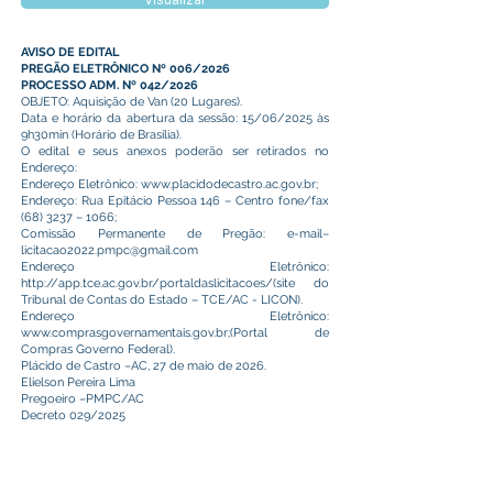
Visualizar
AVISO DE EDITAL
PREGÃO ELETRÔNICO Nº 006/2026
PROCESSO ADM. Nº 042/2026
OBJETO: Aquisição de Van (20 Lugares).
Data e horário da abertura da sessão: 15/06/2025 às
9h30min (Horário de Brasília).
O edital e seus anexos poderão ser retirados no
Endereço:
Endereço Eletrônico:
www.placidodecastro.ac.gov.br
;
Endereço: Rua Epitácio Pessoa 146 – Centro fone/fax
(68) 3237 – 1066;
Comissão Permanente de Pregão: e-mail–
licitacao2022.pmpc@gmail.com
Endereço Eletrônico:
http://app.tce.ac.gov.br/portaldaslicitacoes/(site
do
Tribunal de Contas do Estado – TCE/AC - LICON).
Endereço Eletrônico:
www.comprasgovernamentais.gov.br
;(Portal de
Compras Governo Federal).
Plácido de Castro –AC, 27 de maio de 2026.
Elielson Pereira Lima
Pregoeiro –PMPC/AC
Decreto 029/2025