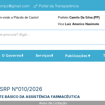
epmpc@gmail.com
Portal da Transparência
m-vindo a Plácido de Castro!
Prefeito
Camilo Da Silva (PP)
Vice
Luiz Americo Hasimoto
O Governo⬇️
Serviços⬇️
T
Publicações🔽
P SRP N°010/2026
E BÁSICO DA ASSISTÊNCIA FARMACÊUTICA
Aviso de Licitação