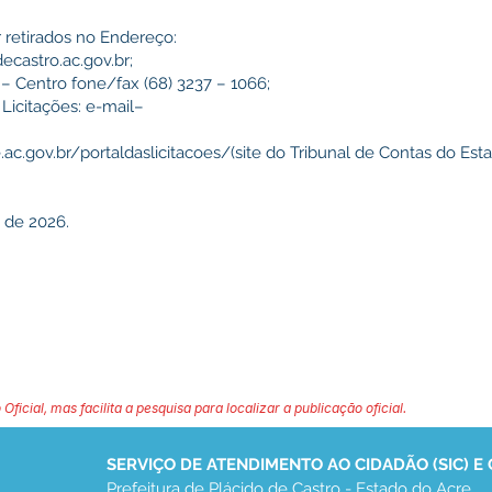
 retirados no Endereço:
ecastro.ac.gov.br
;
– Centro fone/fax (68) 3237 – 1066;
Licitações: e-mail–
.ac.gov.br/portaldaslicitacoes/(site
do Tribunal de Contas do Est
 de 2026.
 Oficial, mas facilita a pesquisa para localizar a publicação oficial.
SERVIÇO DE ATENDIMENTO AO CIDADÃO (SIC) E
Prefeitura de Plácido de Castro - Estado do Acre