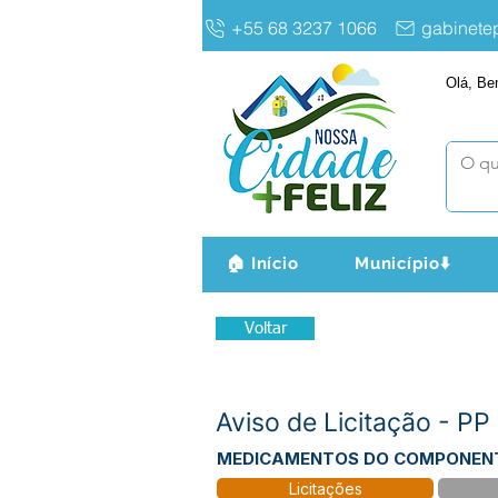
+55 68 3237 1066
gabinet
Olá, Be
🏠 Início
Município⬇️
Voltar
Aviso de Licitação - P
MEDICAMENTOS DO COMPONENT
Licitações