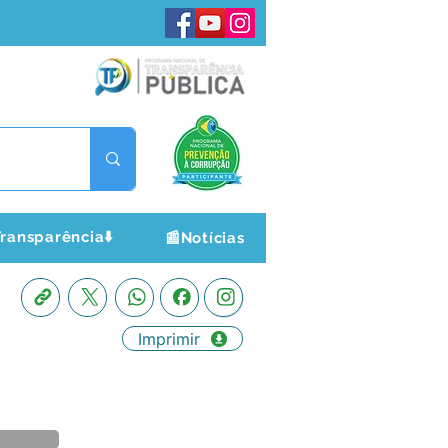
ransparência⬇️
📰Notícias
Imprimir