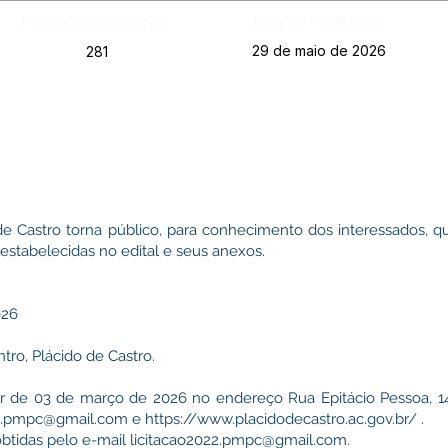
Página da Publicação:
Data da Publicação:
29 de maio de 2026
281
de Castro torna público, para conhecimento dos interessados, qu
estabelecidas no edital e seus anexos.
026
ntro, Plácido de Castro.
ir de 03 de março de 2026 no endereço Rua Epitácio Pessoa, 14
22.pmpc@gmail.com
e
https://www.placidodecastro.ac.gov.br/
.
btidas pelo e-mail
licitacao2022.pmpc@gmail.com
.