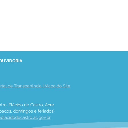
 OUVIDORIA
rtal de Transparência
 | 
Mapa do Site
tro, Plácido de Castro, Acre
bados, domingos e feriados)
placidodecastro.ac.gov.br