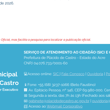
 de 2026.
 Oficial, mas facilita a pesquisa para localizar a publicação oficial.
SERVIÇO DE ATENDIMENTO AO CIDADÃO (SIC) E
Prefeitura de Plácido de Castro - Estado do Acre
CNPJ 04.076.733/0001-60
icipal
💻Acesso online: 
SIC 
| 
Fale Conosco
 | 
Ouvidoria
 | 
Po
 Castro
📱Fone: +55 (68) 3237-1066 (Beto Faustino)
r Executivo
🏢 Av. Epitácio Pessoa, nº 146, CEP 69.980-000, Cen
📅 Segunda a sexta, das 7h às 13h (Fechado aos sá
📧 
gabinete@placidodecastro.ac.gov.br
 | 
ouvidoria@
📨 Acesso ao 
Webmail Corporativo