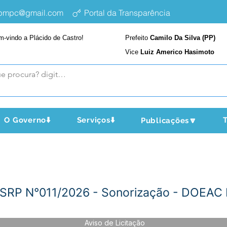
epmpc@gmail.com
Portal da Transparência
m-vindo a Plácido de Castro!
Prefeito
Camilo Da Silva (PP)
Vice
Luiz Americo Hasimoto
O Governo⬇️
Serviços⬇️
T
Publicações🔽
PP SRP N°011/2026 - Sonorização - DOEAC
Aviso de Licitação