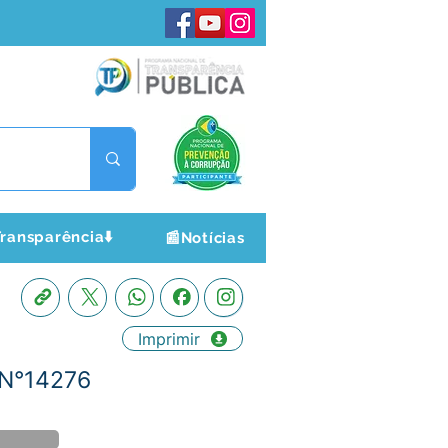
ransparência⬇️
📰Notícias
Imprimir
 N°14276